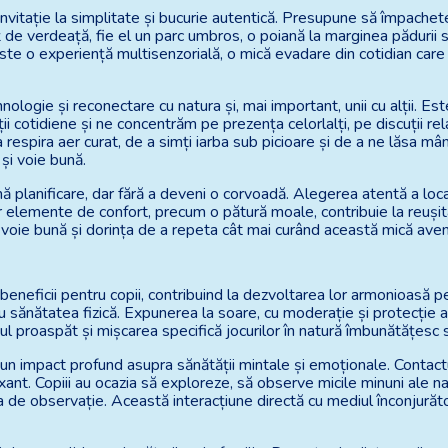
 invitație la simplitate și bucurie autentică. Presupune să împachet
ț de verdeață, fie el un parc umbros, o poiană la marginea pădurii 
este o experiență multisenzorială, o mică evadare din cotidian care
ologie și reconectare cu natura și, mai important, unii cu alții. 
ții cotidiene și ne concentrăm pe prezența celorlalți, pe discuții r
 respira aer curat, de a simți iarba sub picioare și de a ne lăsa mâ
și voie bună.
 planificare, dar fără a deveni o corvoadă. Alegerea atentă a loca
r elemente de confort, precum o pătură moale, contribuie la reușita
, voie bună și dorința de a repeta cât mai curând această mică aven
neficii pentru copii, contribuind la dezvoltarea lor armonioasă pe 
u sănătatea fizică. Expunerea la soare, cu moderație și protecție a
rul proaspăt și mișcarea specifică jocurilor în natură îmbunătățesc 
e un impact profund asupra sănătății mintale și emoționale. Contact
xant. Copiii au ocazia să exploreze, să observe micile minuni ale natu
a de observație. Această interacțiune directă cu mediul înconjurăt