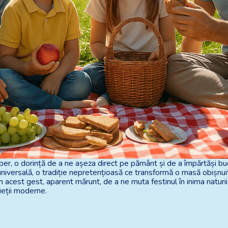
ber, o dorință de a ne așeza direct pe pământ și de a împărtăși bu
iversală, o tradiție nepretențioasă ce transformă o masă obișnuită
cest gest, aparent mărunt, de a ne muta festinul în inima naturii, 
ieții moderne.