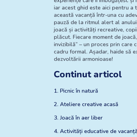
experiențe care îi îmbogățesc și î
iar acest ghid este aici pentru a 
această vacanță într-una cu ade
pauză de la ritmul alert al anulu
joacă și activități recreative, cop
plăcut. Fiecare moment de joacă, 
invizibilă” – un proces prin care 
cadru formal. Așadar, haide să e
dezvoltării armonioase!
Continut articol
1
.
Picnic în natură
2
.
Ateliere creative acasă
3
.
Joacă în aer liber
4
.
Activități educative de vacanț