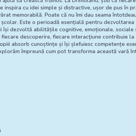
i ajută să crească frumos. La Drimoland, știu că fiecare
te inspira cu idei simple și distractive, ușor de pus în 
vărat memorabilă. Poate că nu îmi dau seama întotdeau
i școlar. Este o perioadă esențială pentru dezvoltarea m
iii își dezvoltă abilitățile cognitive, emoționale, sociale 
fiecare descoperire, fiecare interacțiune contribuie l
copiii absorb cunoștințe și își șlefuiesc competențe ese
xplorăm împreună cum pot transforma această vară într
ă