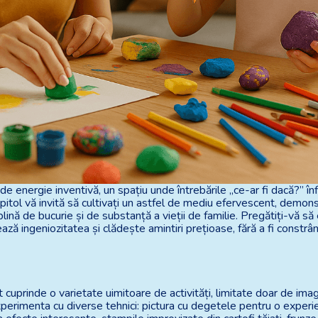
 de energie inventivă, un spațiu unde întrebările „ce-ar fi dacă?” î
apitol vă invită să cultivați un astfel de mediu efervescent, demon
nă de bucurie și de substanță a vieții de familie. Pregătiți-vă s
ază ingeniozitatea și clădește amintiri prețioase, fără a fi constr
cuprinde o varietate uimitoare de activități, limitate doar de imagi
experimenta cu diverse tehnici: pictura cu degetele pentru o experie