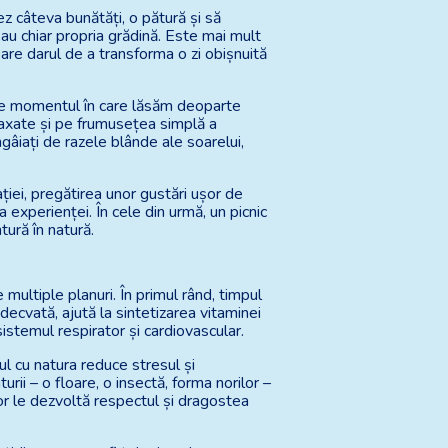
ez câteva bunătăți, o pătură și să
sau chiar propria grădină. Este mai mult
 are darul de a transforma o zi obișnuită
Este momentul în care lăsăm deoparte
elaxate și pe frumusețea simplă a
ngâiați de razele blânde ale soarelui,
ției, pregătirea unor gustări ușor de
 experienței. În cele din urmă, un picnic
tură în natură.
multiple planuri. În primul rând, timpul
decvată, ajută la sintetizarea vitaminei
sistemul respirator și cardiovascular.
ul cu natura reduce stresul și
rii – o floare, o insectă, forma norilor –
or le dezvoltă respectul și dragostea