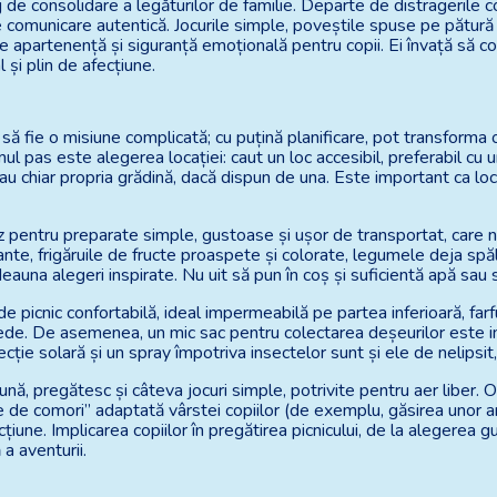
j de consolidare a legăturilor de familie. Departe de distragerile co
e comunicare autentică. Jocurile simple, poveștile spuse pe pătur
de apartenență și siguranță emoțională pentru copii. Ei învață să 
 și plin de afecțiune.
 să fie o misiune complicată; cu puțină planificare, pot transforma 
l pas este alegerea locației: caut un loc accesibil, preferabil cu u
 sau chiar propria grădină, dacă dispun de una. Este important ca loc
pentru preparate simple, gustoase și ușor de transportat, care nu
nte, frigăruile de fructe proaspete și colorate, legumele deja spăla
deauna alegeri inspirate. Nu uit să pun în coș și suficientă apă sau 
 picnic confortabilă, ideal impermeabilă pe partea inferioară, farfur
de. De asemenea, un mic sac pentru colectarea deșeurilor este indi
ie solară și un spray împotriva insectelor sunt și ele de nelipsit,
, pregătesc și câteva jocuri simple, potrivite pentru aer liber. O 
de comori” adaptată vârstei copiilor (de exemplu, găsirea unor an
țiune. Implicarea copiilor în pregătirea picnicului, de la alegerea gus
 a aventurii.