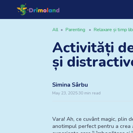
All
•
Parenting
•
Relaxare și timp li
Activități d
și distracti
Simina
Sârbu
May 23, 2025
·
30
min read
Vara! Ah, ce cuvânt magic, plin de 
anotimpul perfect pentru a crea am