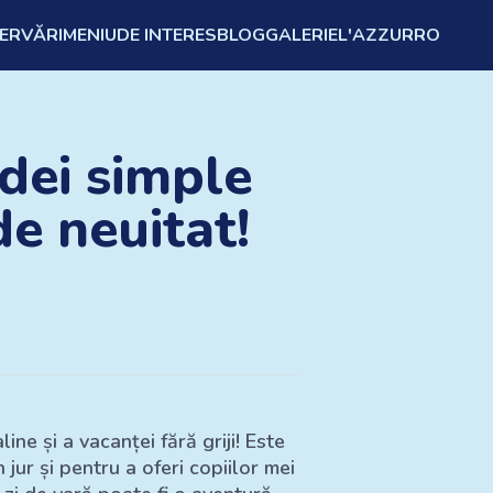
ZERVĂRI
MENIU
DE INTERES
BLOG
GALERIE
L'AZZURRO
Idei simple
de neuitat!
ine și a vacanței fără griji! Este
jur și pentru a oferi copiilor mei