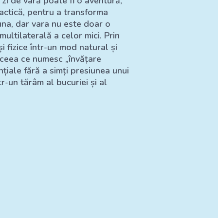
 zi de vară poate fi o aventură,
practică, pentru a transforma
na, dar vara nu este doar o
ultilaterală a celor mici. Prin
și fizice într-un mod natural și
a ceea ce numesc „învățare
nțiale fără a simți presiunea unui
-un tărâm al bucuriei și al