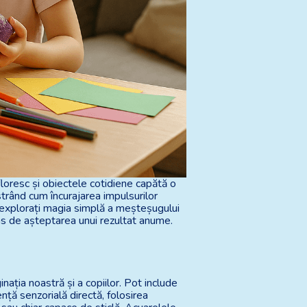
nfloresc și obiectele cotidiene capătă o
strând cum încurajarea impulsurilor
ă explorați magia simplă a meșteșugului
âns de așteptarea unui rezultat anume.
nația noastră și a copiilor. Pot include
nță senzorială directă, folosirea