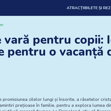
ATRACȚII
BILETE ȘI RE
ber
e vară pentru copii: 
ve pentru o vacanță 
promisiunea zilelor lungi și însorite, a râsetelor cristal
intiri prețioase în familie, pentru a explora lumea din 