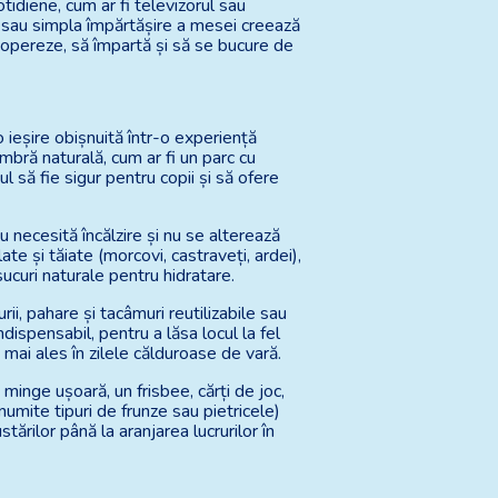
tidiene, cum ar fi televizorul sau
ă sau simpla împărtășire a mesei creează
coopereze, să împartă și să se bucure de
o ieșire obișnuită într-o experiență
mbră naturală, cum ar fi un parc cu
ul să fie sigur pentru copii și să ofere
 necesită încălzire și nu se alterează
te și tăiate (morcovi, castraveți, ardei),
sucuri naturale pentru hidratare.
ii, pahare și tacâmuri reutilizabile sau
spensabil, pentru a lăsa locul la fel
 mai ales în zilele călduroase de vară.
minge ușoară, un frisbee, cărți de joc,
umite tipuri de frunze sau pietricele)
tărilor până la aranjarea lucrurilor în