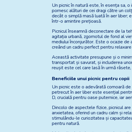
Un picnic în natură este, în esența sa, o
pornesc alături de cei dragi către un col
decât o simplă masă luată în aer liber; 
într-o amintire prețioasă.
Picnicul înseamnă deconectare de la tehn
agitația urbană, zgomotul de fond al vie
mediului înconjurător. Este o ocazie de a
creând un cadru perfect pentru relaxare 
Această activitate presupune și o minimă
transportat și savurat, și includerea uno
reușit este cel care lasă în urmă râsete
Beneficiile unui picnic pentru copii
Un picnic este o adevărată comoară de be
petrecut în aer liber este esențial pentr
D, crucială pentru oase puternice, iar ae
Dincolo de aspectele fizice, picnicul ar
anxietatea, oferind un cadru calm și rela
stimulându-le curiozitatea și capacitate
pentru natură.