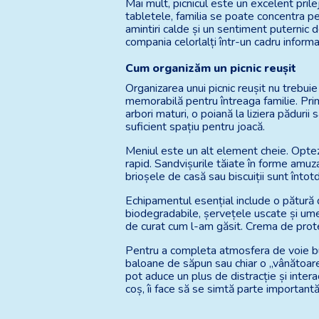
Mai mult, picnicul este un excelent prile
tabletele, familia se poate concentra p
amintiri calde și un sentiment puternic 
compania celorlalți într-un cadru informal
Cum organizăm un picnic reușit
Organizarea unui picnic reușit nu trebuie
memorabilă pentru întreaga familie. Primu
arbori maturi, o poiană la liziera pădurii
suficient spațiu pentru joacă.
Meniul este un alt element cheie. Optez 
rapid. Sandvișurile tăiate în forme amuza
brioșele de casă sau biscuiții sunt întot
Echipamentul esențial include o pătură de
biodegradabile, șervețele uscate și ume
de curat cum l-am găsit. Crema de protecț
Pentru a completa atmosfera de voie bună
baloane de săpun sau chiar o „vânătoare 
pot aduce un plus de distracție și interac
coș, îi face să se simtă parte importantă