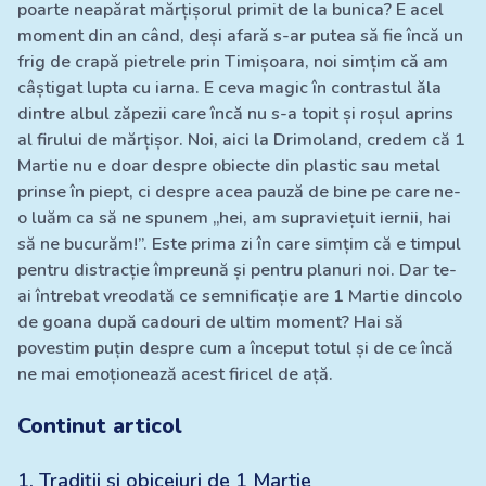
poarte neapărat mărțișorul primit de la bunica? E acel
moment din an când, deși afară s-ar putea să fie încă un
frig de crapă pietrele prin Timișoara, noi simțim că am
câștigat lupta cu iarna. E ceva magic în contrastul ăla
dintre albul zăpezii care încă nu s-a topit și roșul aprins
al firului de mărțișor. Noi, aici la Drimoland, credem că 1
Martie nu e doar despre obiecte din plastic sau metal
prinse în piept, ci despre acea pauză de bine pe care ne-
o luăm ca să ne spunem „hei, am supraviețuit iernii, hai
să ne bucurăm!”. Este prima zi în care simțim că e timpul
pentru distracție împreună și pentru planuri noi. Dar te-
ai întrebat vreodată ce semnificație are 1 Martie dincolo
de goana după cadouri de ultim moment? Hai să
povestim puțin despre cum a început totul și de ce încă
ne mai emoționează acest firicel de ață.
Continut articol
1
.
Tradiții și obiceiuri de 1 Martie