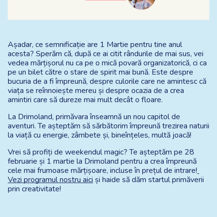
Așadar, ce semnificație are 1 Martie pentru tine anul 
acesta? Sperăm că, după ce ai citit rândurile de mai sus, vei 
vedea mărțișorul nu ca pe o mică povară organizatorică, ci ca 
pe un bilet către o stare de spirit mai bună. Este despre 
bucuria de a fi împreună, despre culorile care ne amintesc că 
viața se reînnoiește mereu și despre ocazia de a crea 
amintiri care să dureze mai mult decât o floare.
La Drimoland, primăvara înseamnă un nou capitol de 
aventuri. Te așteptăm să sărbătorim împreună trezirea naturii 
la viață cu energie, zâmbete și, bineînțeles, multă joacă!
Vrei să profiți de weekendul magic? Te așteptăm pe 28 
februarie și 1 martie la Drimoland pentru a crea împreună 
cele mai frumoase mărțișoare, incluse în prețul de intrare!
Vezi programul nostru aici
 și haide să dăm startul primăverii 
prin creativitate!