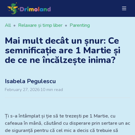
All
•
Relaxare și timp liber
•
Parenting
Mai mult decât un șnur: Ce
semnificație are 1 Martie și
de ce ne încălzește inima?
Isabela
Pegulescu
February 27, 2026
·
10
min read
Ți s-a întâmplat și ție să te trezești pe 1 Martie, cu
cafeaua în mână, căutând cu disperare prin sertare un ac
de siguranță pentru că cel mic a decis că trebuie să