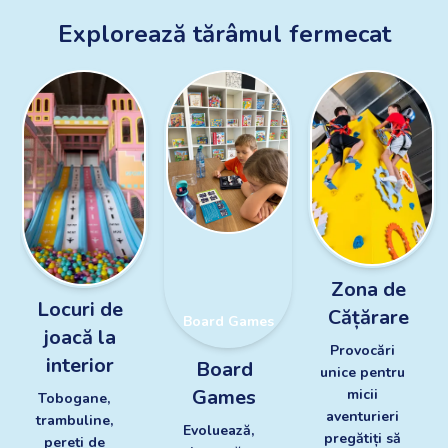
Explorează tărâmul fermecat
Zona de
Locuri de
Cățărare
Board Games
joacă la
Provocări 
Zona de Cățărare
interior
Board
unice pentru 
Locuri de joacă la
interior
Games
micii 
Tobogane, 
aventurieri 
trambuline, 
Evoluează, 
pregătiți să 
pereți de 