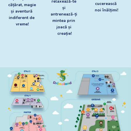
relaxează-te 
cucerească 
cățărat, magie 
și 
noi înălțimi!
și aventură 
antrenează-ți 
indiferent de 
mintea prin 
vreme!
joacă și 
creație!