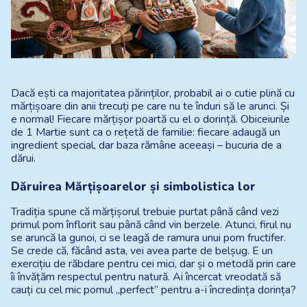
Dacă ești ca majoritatea părinților, probabil ai o cutie plină cu 
mărțișoare din anii trecuți pe care nu te înduri să le arunci. Și 
e normal! Fiecare mărțișor poartă cu el o dorință. Obiceiurile 
de 1 Martie sunt ca o rețetă de familie: fiecare adaugă un 
ingredient special, dar baza rămâne aceeași – bucuria de a 
dărui.
Dăruirea Mărțișoarelor și simbolistica lor
Tradiția spune că mărțișorul trebuie purtat până când vezi 
primul pom înflorit sau până când vin berzele. Atunci, firul nu 
se aruncă la gunoi, ci se leagă de ramura unui pom fructifer. 
Se crede că, făcând asta, vei avea parte de belșug. E un 
exercițiu de răbdare pentru cei mici, dar și o metodă prin care 
îi învățăm respectul pentru natură. Ai încercat vreodată să 
cauți cu cel mic pomul „perfect” pentru a-i încredința dorința?