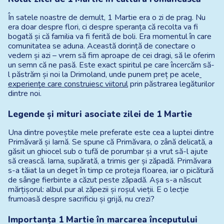
În satele noastre de demult, 1 Martie era o zi de prag. Nu 
era doar despre flori, ci despre speranța că recolta va fi 
bogată și că familia va fi ferită de boli. Era momentul în care 
comunitatea se aduna. Această dorință de conectare o 
vedem și azi – vrem să fim aproape de cei dragi, să le oferim 
un semn că ne pasă. Este exact spiritul pe care încercăm să-
l păstrăm și noi la Drimoland, unde punem preț pe acele
experiențe care construiesc viitorul
 prin păstrarea legăturilor 
dintre noi.
Legende și mituri asociate zilei de 1 Martie
Una dintre poveștile mele preferate este cea a luptei dintre 
Primăvară și Iarnă. Se spune că Primăvara, o zână delicată, a 
găsit un ghiocel sub o tufă de porumbar și a vrut să-l ajute 
să crească. Iarna, supărată, a trimis ger și zăpadă. Primăvara 
s-a tăiat la un deget în timp ce proteja floarea, iar o picătură 
de sânge fierbinte a căzut peste zăpadă. Așa s-a născut 
mărțișorul: albul pur al zăpezii și roșul vieții. E o lecție 
frumoasă despre sacrificiu și grijă, nu crezi?
Importanța 1 Martie în marcarea începutului 