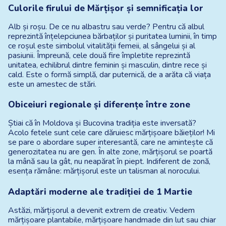
Culorile firului de Mărțișor și semnificația lor
Alb și roșu. De ce nu albastru sau verde? Pentru că albul 
reprezintă înțelepciunea bărbaților și puritatea luminii, în timp 
ce roșul este simbolul vitalității femeii, al sângelui și al 
pasiunii. Împreună, cele două fire împletite reprezintă 
unitatea, echilibrul dintre feminin și masculin, dintre rece și 
cald. Este o formă simplă, dar puternică, de a arăta că viața 
este un amestec de stări.
Obiceiuri regionale și diferențe între zone
Știai că în Moldova și Bucovina tradiția este inversată? 
Acolo fetele sunt cele care dăruiesc mărțișoare băieților! Mi 
se pare o abordare super interesantă, care ne amintește că 
generozitatea nu are gen. În alte zone, mărțișorul se poartă 
la mână sau la gât, nu neapărat în piept. Indiferent de zonă, 
esența rămâne: mărțișorul este un talisman al norocului.
Adaptări moderne ale tradiției de 1 Martie
Astăzi, mărțișorul a devenit extrem de creativ. Vedem 
mărțișoare plantabile, mărțișoare handmade din lut sau chiar 