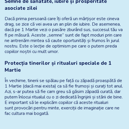
Semne de sănătate, iubire și prosperitate 
asociate zilei
Dacă prima persoană care îți oferă un mărțișor este cineva 
drag, se zice că vei avea un an plin de iubire. De asemenea, 
dacă pe 1 Martie vezi o pasăre zburând sus, succesul tău va 
fi pe măsură. Aceste „semne” sunt de fapt moduri prin care 
ne antrenăm mintea să caute oportunități și frumos în jurul 
nostru. Este o lecție de optimism pe care o putem preda 
copiilor noștri cu mult umor.
Protecția tinerilor și ritualuri speciale de 1 
Martie
În vechime, tinerii se spălau pe față cu zăpadă proaspătă de 
1 Martie (dacă mai exista) ca să fie frumoși și curați tot anul. 
Azi, s-ar putea să fie cam greu să găsim zăpadă curată, dar 
putem înlocui ritualul cu o zi dedicată îngrijirii și stării de bine. 
E important să le explicăm copiilor că aceste ritualuri 
sunt
provocări pentru minte, exerciții de imaginație care ne 
fac cultura mai bogată.