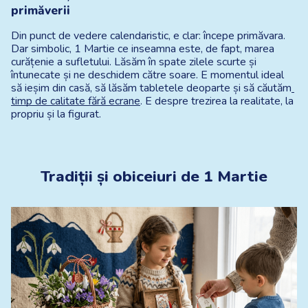
primăverii
Din punct de vedere calendaristic, e clar: începe primăvara. 
Dar simbolic, 1 Martie ce inseamna este, de fapt, marea 
curățenie a sufletului. Lăsăm în spate zilele scurte și 
întunecate și ne deschidem către soare. E momentul ideal 
să ieșim din casă, să lăsăm tabletele deoparte și să căutăm
timp de calitate fără ecrane
. E despre trezirea la realitate, la 
propriu și la figurat.
Tradiții și obiceiuri de 1 Martie