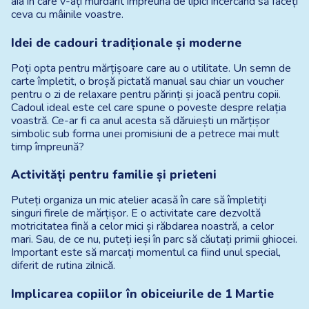
aia în care v-ați murdărit împreună de lipici încercând să faceți 
ceva cu mâinile voastre.
Idei de cadouri tradiționale și moderne
Poți opta pentru mărțișoare care au o utilitate. Un semn de 
carte împletit, o broșă pictată manual sau chiar un voucher 
pentru o zi de
relaxare pentru părinți și joacă pentru copii. 
Cadoul ideal este cel care spune o poveste despre relația 
voastră. Ce-ar fi ca anul acesta să dăruiești un mărțișor 
simbolic sub forma unei promisiuni de a petrece mai mult 
timp împreună?
Activități pentru familie și prieteni
Puteți organiza un mic atelier acasă în care să împletiți 
singuri firele de mărțișor. E o activitate care dezvoltă 
motricitatea fină a celor mici și răbdarea noastră, a celor 
mari. Sau, de ce nu, puteți ieși în parc să căutați primii ghiocei. 
Important este să marcați momentul ca fiind unul special, 
diferit de rutina zilnică.
Implicarea copiilor în obiceiurile de 1 Martie