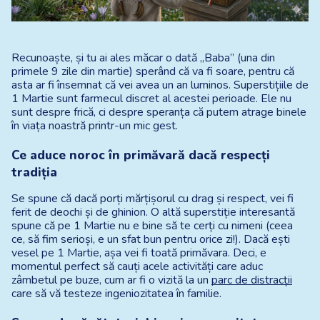
Recunoaște, și tu ai ales măcar o dată „Baba” (una din 
primele 9 zile din martie) sperând că va fi soare, pentru că 
asta ar fi însemnat că vei avea un an luminos. Superstițiile de 
1 Martie sunt farmecul discret al acestei perioade. Ele nu 
sunt despre frică, ci despre speranța că putem atrage binele 
în viața noastră printr-un mic gest.
Ce aduce noroc în primăvară dacă respecți 
tradiția
Se spune că dacă porți mărțișorul cu drag și respect, vei fi 
ferit de deochi și de ghinion. O altă superstiție interesantă 
spune că pe 1 Martie nu e bine să te cerți cu nimeni (ceea 
ce, să fim serioși, e un sfat bun pentru orice zi!). Dacă ești 
vesel pe 1 Martie, așa vei fi toată primăvara. Deci, e 
momentul perfect să cauți acele activități care aduc 
zâmbetul pe buze, cum ar fi o vizită la un 
parc de distracții
care să vă testeze ingeniozitatea în familie.