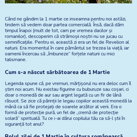
Când ne gândim la 1 martie ce inseamna pentru noi astăzi, 
tindem să vedem doar partea comercială. Însă, dacă dăm 
timpul înapoi (mult de tot, cam pe vremea dacilor și 
romanilor), descoperim că strămoșii noștri nu se jucau cu 
semnificațiile. Pentru ei, această zi era un fel de Revelion al 
naturii. Era momentul în care pământul se trezea la viață, iar 
oamenii încercau să „îmbuneze” forțele naturii cu mici 
talismane.
Cum s-a născut sărbătoarea de 1 Martie
Legenda spune că, pe vremuri, mărțișorul nu era deloc cum îl 
știm noi acum. Nu existau figurine cu buburuze sau coșari, ci 
doar o monedă de aur sau argint legată cu un fir de lână 
răsucit. Se zice că părinții le legau copiilor această monedă la 
mână ca să fie protejați de soarele arzător al verii. Era o 
formă de protecție pură, un fel de „cremă de protecție 
solară” spirituală. Tu ce i-ai dărui copilului tău ca să-l știi în 
siguranță tot anul?
Rolul zilei de 1 Martie în cultura românească