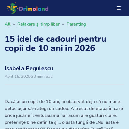
All
•
Relaxare și timp liber
•
Parenting
15 idei de cadouri pentru
copii de 10 ani in 2026
Isabela
Pegulescu
April 15, 2025
·
28
min read
Dacă ai un copil de 10 ani, ai observat deja că nu mai e
deloc ușor să-i alegi un cadou. A trecut de etapa în care
orice jucărie îl entuziasma, iar acum are gusturi clare,
preferințe bine definite și… o listă lungă de „Nu, asta e