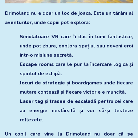
Drimoland nu e doar un loc de joacă. Este
un tărâm al
aventurilor
, unde copiii pot explora:
Simulatoare VR
care îi duc în lumi fantastice,
unde pot zbura, explora spațiul sau deveni eroi
într-o misiune secretă.
Escape rooms
care le pun la încercare logica și
spiritul de echipă.
Jocuri de strategie și boardgames
unde fiecare
mutare contează și fiecare victorie e muncită.
Laser tag și trasee de escaladă
pentru cei care
au energie nesfârșită și vor să-și testeze
reflexele.
Un copil care vine la Drimoland nu doar că
se