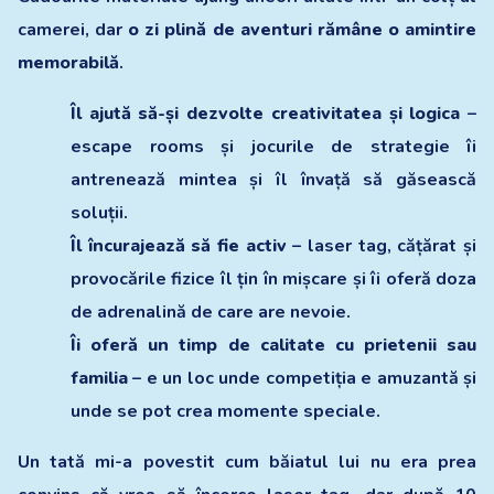
camerei, dar
o zi plină de aventuri rămâne o amintire
memorabilă
.
Îl ajută să-și dezvolte creativitatea și logica
–
escape rooms și jocurile de strategie îi
antrenează mintea și îl învață să găsească
soluții.
Îl încurajează să fie activ
– laser tag, cățărat și
provocările fizice îl țin în mișcare și îi oferă doza
de adrenalină de care are nevoie.
Îi oferă un timp de calitate cu prietenii sau
familia
– e un loc unde competiția e amuzantă și
unde se pot crea momente speciale.
Un tată mi-a povestit cum băiatul lui nu era prea