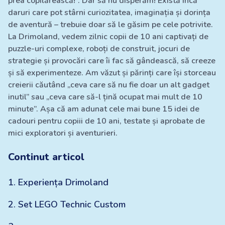
prea copilărească!”. Dar să nu disperăm! Există încă
daruri care pot stârni curiozitatea, imaginația și dorința
de aventură – trebuie doar să le găsim pe cele potrivite.
La Drimoland, vedem zilnic copii de 10 ani captivați de
puzzle-uri complexe, roboți de construit, jocuri de
strategie și provocări care îi fac să gândească, să creeze
și să experimenteze. Am văzut și părinți care își storceau
creierii căutând „ceva care să nu fie doar un alt gadget
inutil” sau „ceva care să-l țină ocupat mai mult de 10
minute”. Așa că am adunat cele mai bune 15 idei de
cadouri pentru copiii de 10 ani, testate și aprobate de
mici exploratori și aventurieri.
Continut articol
1
.
Experiența Drimoland
2
.
Set LEGO Technic Custom