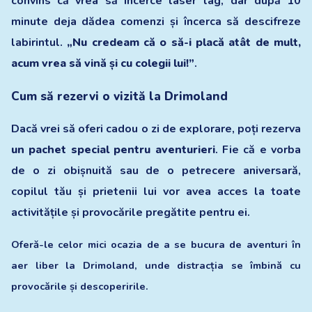
convins că vrea să încerce laser tag, dar după 10
minute deja dădea comenzi și încerca să descifreze
labirintul.
„Nu credeam că o să-i placă atât de mult,
acum vrea să vină și cu colegii lui!”
.
Cum să rezervi o vizită la Drimoland
Dacă vrei să oferi cadou o zi de explorare, poți rezerva
un pachet special pentru aventurieri
. Fie că e vorba
de o zi obișnuită sau de o petrecere aniversară,
copilul tău și prietenii lui vor avea acces la toate
activitățile și provocările pregătite pentru ei.
Oferă-le celor mici ocazia de a se bucura de aventuri în
aer liber la
Drimoland
, unde distracția se îmbină cu
provocările și descoperirile.