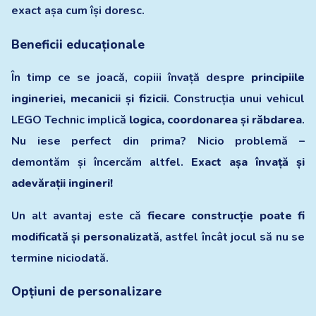
exact așa cum își doresc.
Beneficii educaționale
În timp ce se joacă, copiii învață despre
principiile
ingineriei, mecanicii și fizicii
. Construcția unui vehicul
LEGO Technic implică
logica, coordonarea și răbdarea
.
Nu iese perfect din prima? Nicio problemă –
demontăm și încercăm altfel.
Exact așa învață și
adevărații ingineri!
Un alt avantaj este că
fiecare construcție poate fi
modificată și personalizată
, astfel încât jocul să nu se
termine niciodată.
Opțiuni de personalizare