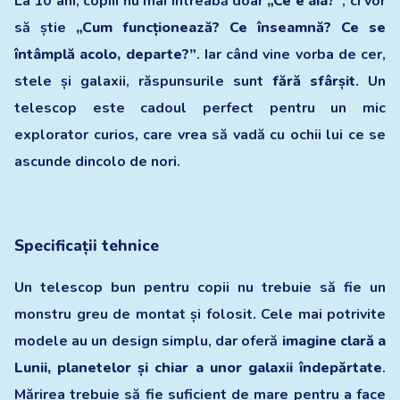
La 10 ani, copiii nu mai întreabă doar
„Ce e aia?”
, ci vor
să știe
„Cum funcționează? Ce înseamnă? Ce se
întâmplă acolo, departe?”
. Iar când vine vorba de cer,
stele și galaxii, răspunsurile sunt
fără sfârșit
. Un
telescop este cadoul perfect pentru un mic
explorator curios, care vrea să vadă cu ochii lui ce se
ascunde dincolo de nori.
Specificații tehnice
Un telescop bun pentru copii nu trebuie să fie un
monstru greu de montat și folosit. Cele mai potrivite
modele au un design simplu, dar oferă
imagine clară a
Lunii, planetelor și chiar a unor galaxii îndepărtate
.
Mărirea trebuie să fie suficient de mare pentru a face