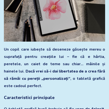
Un copil care iubește să deseneze găsește mereu o
suprafață pentru creațiile lui – fie că e hârtia,
peretele, un caiet de teme sau chiar… mâinile și
hainele lui.
Dacă vrei să-i dai libertatea de a crea fără
să rămâi cu pereții „personalizați”
, o tabletă grafică
este cadoul perfect.
Caracteristici principale
O tabletă grafică bună trebuie să fie
ușor de folosit,