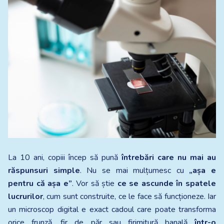
La 10 ani, copiii încep să pună
întrebări care nu mai au
răspunsuri simple
. Nu se mai mulțumesc cu
„așa e
pentru că așa e”
. Vor să știe
ce se ascunde în spatele
lucrurilor
, cum sunt construite, ce le face să funcționeze. Iar
un microscop digital e exact cadoul care poate transforma
orice frunză, fir de păr sau firimitură banală
într-o