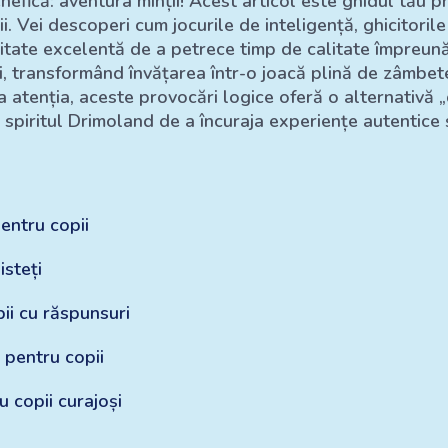
efică: aventura minții! Acest articol este ghidul tău pr
i. Vei descoperi cum jocurile de inteligență, ghicitoril
tate excelentă de a petrece timp de calitate împreună,
ci, transformând învățarea într-o joacă plină de zâmbete
atenția, aceste provocări logice oferă o alternativă „d
cu spiritul Drimoland de a încuraja experiențe autentice
entru copii
isteți
ii cu răspunsuri
 pentru copii
u copii curajoși