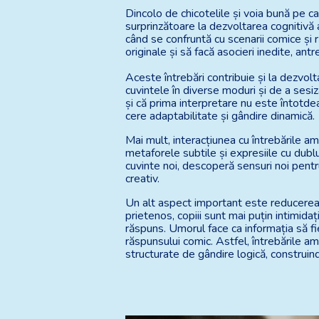
Dincolo de chicotelile și voia bună pe c
surprinzătoare la dezvoltarea cognitivă a
când se confruntă cu scenarii comice și r
originale și să facă asocieri inedite, antr
Aceste întrebări contribuie și la dezvolt
cuvintele în diverse moduri și de a sesi
și că prima interpretare nu este întotde
cere adaptabilitate și gândire dinamică.
Mai mult, interacțiunea cu întrebările am
metaforele subtile și expresiile cu dublu 
cuvinte noi, descoperă sensuri noi pentru
creativ.
Un alt aspect important este reducerea 
prietenos, copiii sunt mai puțin intimida
răspuns. Umorul face ca informația să fi
răspunsului comic. Astfel, întrebările a
structurate de gândire logică, construind