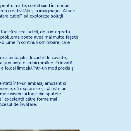
 pentru minte, contribuind în moduri
a creativității și a imaginației. Atunci
ara cutiei”, să exploreze soluții
logică și cea ludică, de a interpreta
că o problemă poate avea mai multe fațete
r-o lume în continuă schimbare, care
 a limbajului. Jocurile de cuvinte,
ia și nuanțele limbii române. Ei învață
a folosi limbajul într-un mod precis și
entată într-un ambalaj amuzant și
ncerce, să exploreze și să riște un
a mecanismului logic din spatele
re” excelentă către forme mai
rocesul de învățare.