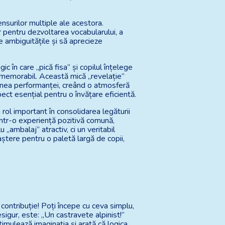
nsurilor multiple ale acestora.
r pentru dezvoltarea vocabularului, a
ice ambiguitățile și să aprecieze
 în care „pică fisa” și copilul înțelege
i memorabil. Această mică „revelație”
iunea performanței, creând o atmosferă
ect esențial pentru o învățare eficientă.
n rol important în consolidarea legăturii
într-o experiență pozitivă comună,
 „ambalaj” atractiv, ci un veritabil
aștere pentru o paletă largă de copii,
ontribuție! Poți începe cu ceva simplu,
igur, este: „Un castravete alpinist!”
imulează imaginația și arată că logica