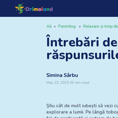
All
•
Parenting
•
Relaxare și timp li
Întrebări de
răspunsuril
Simina
Sârbu
May 23, 2025
·
36
min read
Știu cât de mult iubești să vezi c
explorare a lumii. Pe lângă tobog