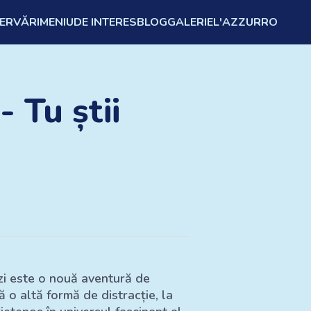
ZERVĂRI
MENIU
DE INTERES
BLOG
GALERIE
L'AZZURRO
- Tu știi
e zi este o nouă aventură de
 o altă formă de distracție, la