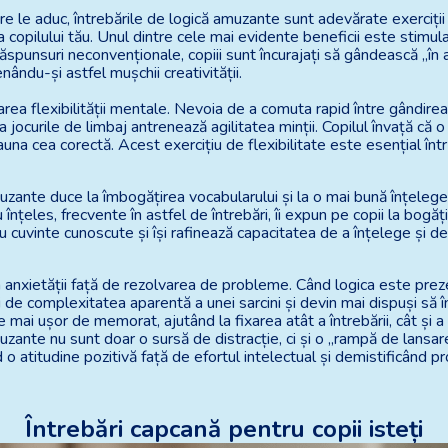
are le aduc, întrebările de logică amuzante sunt adevărate exerciții
 copilului tău. Unul dintre cele mai evidente beneficii este stimulare
ăspunsuri neconvenționale, copiii sunt încurajați să gândească „în af
enându-și astfel mușchii creativității.
area flexibilității mentale. Nevoia de a comuta rapid între gândirea 
za jocurile de limbaj antrenează agilitatea minții. Copilul învață 
auna cea corectă. Acest exercițiu de flexibilitate este esențial înt
uzante duce la îmbogățirea vocabularului și la o mai bună înțelegere
înțeles, frecvente în astfel de întrebări, îi expun pe copii la bogăț
 cuvinte cunoscute și își rafinează capacitatea de a înțelege și de 
anxietății față de rezolvarea de probleme. Când logica este prez
ți de complexitatea aparentă a unei sarcini și devin mai dispuși să î
e mai ușor de memorat, ajutând la fixarea atât a întrebării, cât și 
muzante nu sunt doar o sursă de distracție, ci și o „rampă de lansa
 o atitudine pozitivă față de efortul intelectual și demistificând p
Întrebări capcană pentru copii isteți