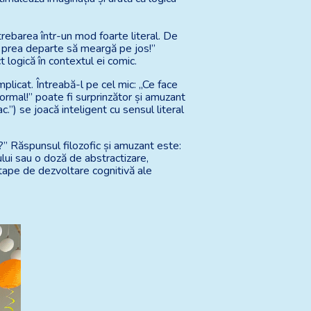
trebarea într-un mod foarte literal. De
e prea departe să meargă pe jos!”
 logică în contextul ei comic.
licat. Întreabă-l pe cel mic: „Ce face
normal!” poate fi surprinzător și amuzant
.”) se joacă inteligent cu sensul literal
i?” Răspunsul filozofic și amuzant este:
lui sau o doză de abstractizare,
etape de dezvoltare cognitivă ale