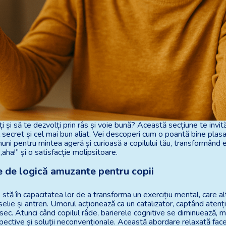
i și să te dezvolți prin râs și voie bună? Această secțiune te invită
secret și cel mai bun aliat. Vei descoperi cum o poantă bine plasa
uni pentru mintea ageră și curioasă a copilului tău, transformând ex
ha!” și o satisfacție molipsitoare.
e de logică amuzante pentru copii
stă în capacitatea lor de a transforma un exercițiu mental, care al
selie și antren. Umorul acționează ca un catalizator, captând atenți
ec. Atunci când copilul râde, barierele cognitive se diminuează, m
pective și soluții neconvenționale. Această abordare relaxată face