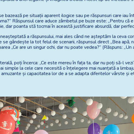
e bazează pe situații aparent ilogice sau pe răspunsuri care iau în
 iarna?” Răspunsul care aduce zâmbetul pe buze este: „Pentru că 
e, dar poanta stă tocmai în această justificare absurdă, dar perfect
 neașteptată a răspunsului, mai ales când ne așteptăm la ceva comp
e se gândește la tot felul de scenarii, răspunsul direct „Bea apă, 
ebarea „Ce are un singur ochi, dar nu poate vedea?” (Răspuns: „Un ac
erală, poți încerca: „Ce este mereu în fața ta, dar nu poți să-l vez
ai simple la cele care necesită o înțelegere mai nuanțată a limbaju
 amuzante și capacitatea lor de a se adapta diferitelor vârste și 