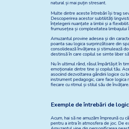
natural și mai puțin stresant.
Multe dintre aceste întrebări își trag s
Descoperirea acestor subtilități lingvis
înțelegerii nuanțate a limbii și a flexibil
frumusețea și complexitatea limbajului în
Amuzantul provine adesea și din caracter
poanta sau logica surprinzătoare din sp
consolidează învățarea și stimulează do
destinsă în care copilul se simte liber 
Nu în ultimul rând, râsul împărtășit în ti
emoționale dintre tine și copilul tău. 
asociind dezvoltarea gândirii logice cu b
instrument pedagogic, care face logica m
fiecare cu ritmul și stilul său de învățare
Exemple de întrebări de logi
Acum, hai să ne amuzăm împreună cu câte
pentru a intra în atmosfera de joc. De e
Amuzantul vine din personificarea neașt