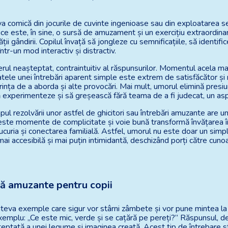
eva comică din jocurile de cuvinte ingenioase sau din exploatarea se
tice este, în sine, o sursă de amuzament și un exercițiu extraordina
ității gândirii. Copilul învață să jongleze cu semnificațiile, să identif
tr-un mod interactiv și distractiv.
ul neașteptat, contraintuitiv al răspunsurilor. Momentul acela magic
atele unei întrebări aparent simple este extrem de satisfăcător ș
rința de a aborda și alte provocări. Mai mult, umorul elimină pres
să experimenteze și să greșească fără teama de a fi judecat, un asp
mpul rezolvării unor astfel de ghicitori sau întrebări amuzante are u
Aceste momente de complicitate și voie bună transformă învățarea 
ucuria și conectarea familială. Astfel, umorul nu este doar un simplu
ai accesibilă și mai puțin intimidantă, deschizând porți către cuno
.
că amuzante pentru copii
va exemple care sigur vor stârni zâmbete și vor pune mintea la c
xemplu: „Ce este mic, verde și se cațără pe pereți?” Răspunsul, des
eptată a unei legume și imaginea creată. Acest tip de întrebare st