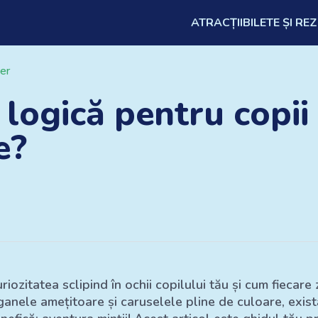
ATRACȚII
BILETE ȘI RE
ber
 logică pentru copii 
e?
uriozitatea sclipind în ochii copilului tău și cum fiecar
anele amețitoare și caruselele pline de culoare, există