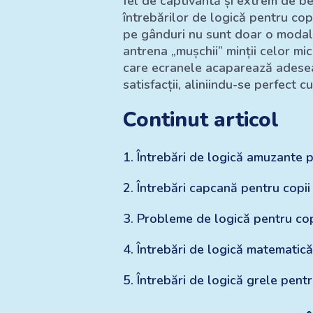
fel de captivantă și extrem de ben
întrebărilor de logică pentru copi
pe gânduri nu sunt doar o modali
antrena „mușchii” minții celor mi
care ecranele acaparează adesea 
satisfacții, aliniindu-se perfect 
Continut articol
1
.
Întrebări de logică amuzante p
2
.
Întrebări capcană pentru copii 
3
.
Probleme de logică pentru cop
4
.
Întrebări de logică matematică
5
.
Întrebări de logică grele pentr