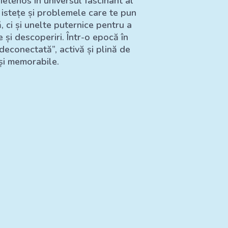
ietenos în universul fascinant al
e istețe și problemele care te pun
 ci și unelte puternice pentru a
 și descoperiri. Într-o epocă în
econectată”, activă și plină de
 și memorabile.