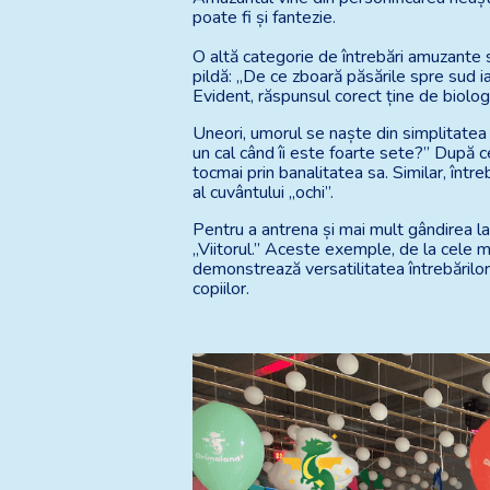
poate fi și fantezie.
O altă categorie de întrebări amuzante s
pildă: „De ce zboară păsările spre sud
Evident, răspunsul corect ține de biologi
Uneori, umorul se naște din simplitatea
un cal când îi este foarte sete?” După c
tocmai prin banalitatea sa. Similar, într
al cuvântului „ochi”.
Pentru a antrena și mai mult gândirea lat
„Viitorul.” Aceste exemple, de la cele m
demonstrează versatilitatea întrebărilor
copiilor.