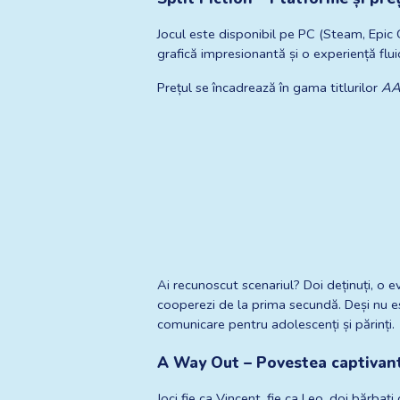
Jocul este disponibil pe PC (Steam, Epic 
grafică impresionantă și o experiență fluidă
Prețul se încadrează în gama titlurilor 
A
Ai recunoscut scenariul? Doi deținuți, o e
cooperezi de la prima secundă. Deși nu es
comunicare pentru adolescenți și părinți.
A Way Out – Povestea captivan
Joci fie ca Vincent, fie ca Leo, doi bărba