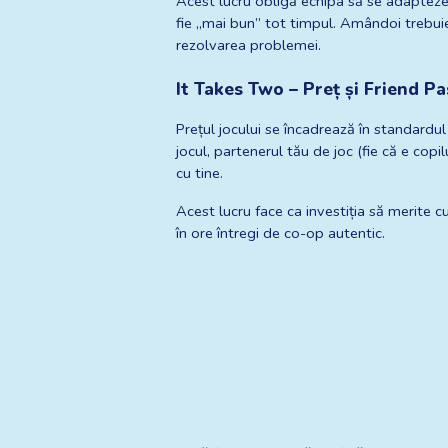
Acest lucru obligă echipa să se adapteze co
fie „mai bun” tot timpul. Amândoi trebuie 
rezolvarea problemei.
It Takes Two – Preț și Friend Pa
Prețul jocului se încadrează în standardul
jocul, partenerul tău de joc (fie că e cop
cu tine.
Acest lucru face ca investiția să merite c
în ore întregi de co-op autentic.