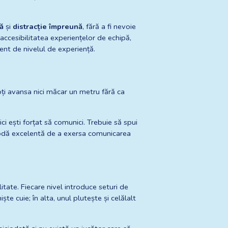
vă
 și 
distracție împreună
, fără a fi nevoie 
ccesibilitatea experiențelor de echipă, 
nt de nivelul de experiență.
ți avansa nici măcar un metru fără ca 
.
i ești forțat să comunici. Trebuie să spui 
etodă excelentă de a exersa comunicarea 
itate. Fiecare nivel introduce seturi de 
te cuie; în alta, unul plutește și celălalt 