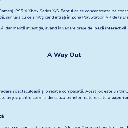
Games), PS5 și Xbox Series X/S. Faptul că se concentrează pe consol
, similară cu ce simțiți când intrați în
Zona PlayStation VR de la D
AA
, dar merită investiția, având în vedere orele de 
joacă interactivă
A Way Out
vadare spectaculoasă și o relație complicată. Acest joc este un thrill
te un joc pentru cei mici din cauza temelor mature, este o 
experien
tă
ți care nu se cunosc, dar care ajung să lucreze împreună pentru a evada