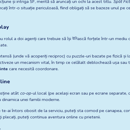
țiune și intriga SF, merită să aruncați un ochi la acest titlu. 
Split Fic
i într-o situație periculoasă, fiind obligați să se bazeze unul pe celă
play
 rolul a doi agenți care trebuie să își উনিască forțele într-un mediu os
ate.
nsă (unde vă acoperiți reciproc) cu puzzle-uri bazate pe fizică și lo
ctiveze un mecanism vital, în timp ce celălalt deblochează ușa sau te
inte
 care necesită coordonare.
nline
sține atât 
co-op
-ul local (pe același ecran sau pe ecrane separate, da
u dinamica unei familii moderne.
e te-ai întors obosit de la serviciu, puteți sta comod pe canapea, co
i plecați, puteți continua aventura online cu prietenii.
ț