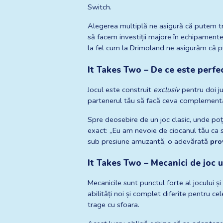
Switch.
Alegerea multiplă ne asigură că putem tr
să facem investiții majore în echipamente
la fel cum la Drimoland ne asigurăm că p
It Takes Two – De ce este perfe
Jocul este construit 
exclusiv
 pentru doi j
partenerul tău să facă ceva complementar
Spre deosebire de un joc clasic, unde poți
exact: „Eu am nevoie de ciocanul tău ca s
sub presiune amuzantă, o adevărată 
pro
It Takes Two – Mecanici de joc 
Mecanicile sunt punctul forte al jocului și 
abilități noi și complet diferite pentru cel
trage cu sfoara.