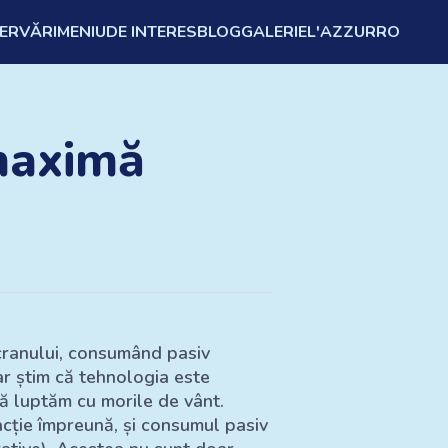
ZERVĂRI
MENIU
DE INTERES
BLOG
GALERIE
L'AZZURRO
 maximă
ecranului, consumând pasiv
ar știm că tehnologia este
să luptăm cu morile de vânt.
acție împreună, și consumul pasiv