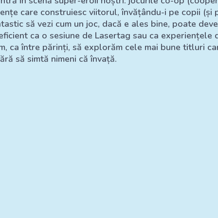
 intră în scenă super-eroii noștri: jocurile co-op (coop
ențe care construiesc viitorul, învățându-i pe copii (și
antastic să vezi cum un joc, dacă e ales bine, poate dev
e eficient ca o sesiune de Lasertag sau ca experiențele
, ca între părinți, să explorăm cele mai bune titluri ca
ără să simtă nimeni că învață.