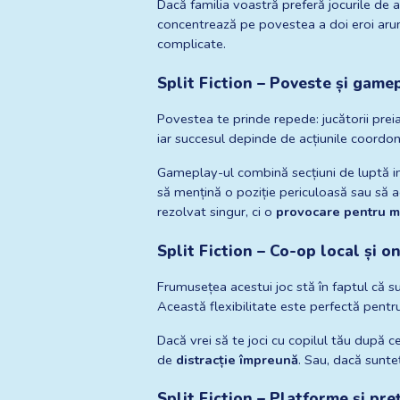
Dacă familia voastră preferă jocurile de ac
concentrează pe povestea a doi eroi aruncaț
complicate.
Split Fiction – Poveste și game
Povestea te prinde repede: jucătorii preiau
iar succesul depinde de acțiunile coordon
Gameplay-ul combină secțiuni de luptă inte
să mențină o poziție periculoasă sau să a
rezolvat singur, ci o 
provocare pentru m
Split Fiction – Co-op local și o
Frumusețea acestui joc stă în faptul că su
Această flexibilitate este perfectă pentr
Dacă vrei să te joci cu copilul tău după c
de 
distracție împreună
. Sau, dacă sunteț
Split Fiction – Platforme și pre