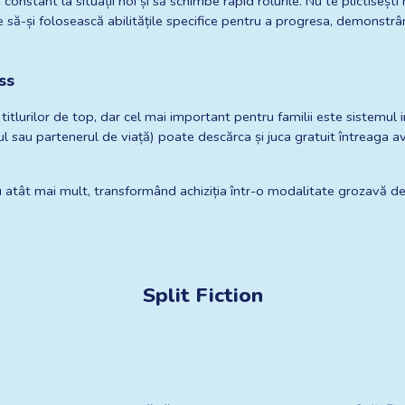
nstant la situații noi și să schimbe rapid rolurile. Nu te plictisești 
să-și folosească abilitățile specifice pentru a progresa, demonstrând
ss
 titlurilor de top, dar cel mai important pentru familii este sistemul 
ilul sau partenerul de viață) poate descărca și juca gratuit întreaga 
u atât mai mult, transformând achiziția într-o modalitate grozavă de a
Split Fiction