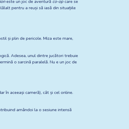
tion
 este un joc de aventură 
co-op
 care se 
lalt pentru a reuși să iasă din situațiile 
til și plin de pericole. Miza este mare, 
gică. Adesea, unul dintre jucători trebuie 
rmină o sarcină paralelă. Nu e un joc de 
r în aceeași cameră), cât și cel online. 
ntribuind amândoi la o sesiune intensă 