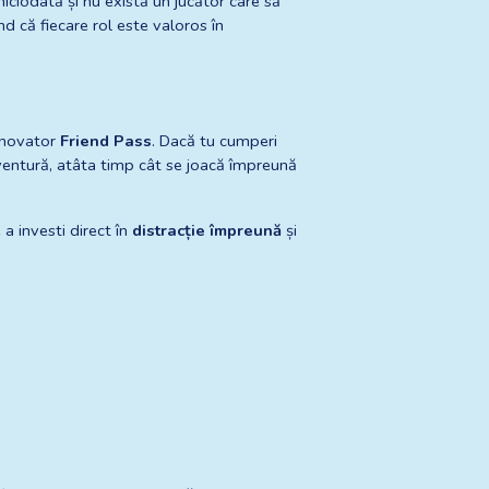
niciodată și nu există un jucător care să 
 că fiecare rol este valoros în 
inovator 
Friend Pass
. Dacă tu cumperi 
aventură, atâta timp cât se joacă împreună 
 investi direct în 
distracție împreună
 și 