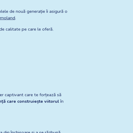
ele de nouă generație îi asigură o 
rimoland
.
 de calitate pe care le oferă.
er captivant care te forțează să 
ță care construiește viitorul
 în 
 din închisoare și a se răzbună. 