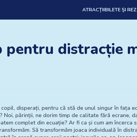
ATRACȚII
BILETE ȘI RE
p pentru distracție
 copil, disperați, pentru că stă de unul singur în fața 
 Noi, părinții, ne dorim timp de calitate fără ecrane, d
oatem complet din ecuație? Ar fi ca și cum am încerca 
 transformăm. Să transformăm joaca individuală în distr