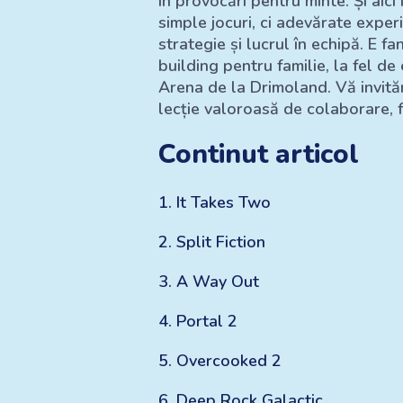
în provocări pentru minte. Și aici
simple jocuri, ci adevărate experi
strategie și lucrul în echipă. E f
building pentru familie, la fel d
Arena de la Drimoland. Vă invităm
lecție valoroasă de colaborare, f
Continut articol
1
.
It Takes Two
2
.
Split Fiction
3
.
A Way Out
4
.
Portal 2
5
.
Overcooked 2
6
.
Deep Rock Galactic