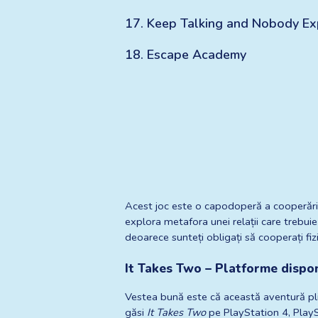
17
.
Keep Talking and Nobody E
18
.
Escape Academy
Acest joc este o capodoperă a cooperării 
explora metafora unei relații care trebui
deoarece sunteți obligați să cooperați fizi
It Takes Two – Platforme dispo
Vestea bună este că această aventură plină
găsi 
It Takes Two
 pe PlayStation 4, Play