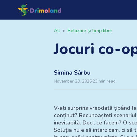
All
•
Relaxare și timp liber
Jocuri co-o
Simina
Sârbu
November 20, 2025
·
23
min read
V-ați surprins vreodată țipând la
conținut? Recunoașteți scenariul?
inevitabilă. Deci, ce facem? O sc
Soluția nu e să interzicem, ci să