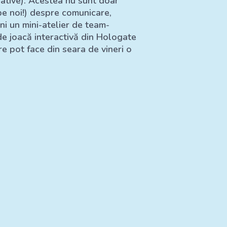
erative). Acestea nu sunt doar
 pe noi!) despre comunicare,
eni un mini-atelier de team-
 de joacă interactivă din Hologate
re pot face din seara de vineri o