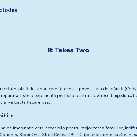
xplodes
It Takes Two
forțate, plină de umor, care folosește povestea a doi părinți (Cody 
e reparată. Este o experiență perfectă pentru a petrece 
timp de cali
c și verbal la fiecare pas.
nibile
 de imaginație este accesibilă pentru majoritatea familiilor, indifer
Station 5, Xbox One, Xbox Series X/S, PC (pe platforme ca Steam sa