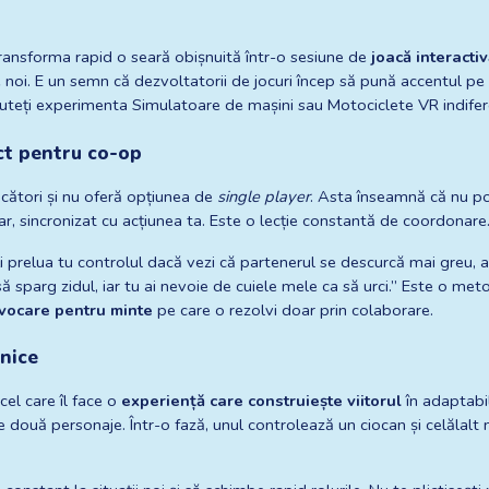
ansforma rapid o seară obișnuită într-o sesiune de 
joacă interacti
 noi. E un semn că dezvoltatorii de jocuri încep să pună accentul pe a
uteți experimenta Simulatoare de mașini sau Motociclete VR indifere
ct pentru co-op
ucători și nu oferă opțiunea de 
single player
. Asta înseamnă că nu po
, sincronizat cu acțiunea ta. Este o lecție constantă de coordonare
 prelua tu controlul dacă vezi că partenerul se descurcă mai greu, aic
ă sparg zidul, iar tu ai nevoie de cuiele mele ca să urci.” Este o m
vocare pentru minte
 pe care o rezolvi doar prin colaborare.
unice
cel care îl face o 
experiență care construiește viitorul
 în adaptabil
e două personaje. Într-o fază, unul controlează un ciocan și celălalt niș