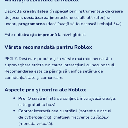
Dezvoltă 
creativitatea
 (în special prin instrumentele de creare 
de jocuri), 
socializarea
 (interacțiune cu alți utilizatori) și, 
uneori, 
programarea
 (dacă învață să folosească limbajul 
Lua
).
Este o 
distracție împreună
 la nivel global.
Vârsta recomandată pentru Roblox
PEGI 7. Deși este popular și la vârste mai mici, necesită o 
supraveghere strictă din cauza interacțiunii cu necunoscuți. 
Recomandarea este ca părinții să verifice setările de 
confidențialitate și comunicare.
Aspecte pro și contra ale Roblox
Pro:
 O sursă infinită de conținut, încurajează creația, 
este gratuit la bază.
Contra:
 Interacțiunea cu străinii (potențiale riscuri 
de 
cyberbullying
), cheltuieli frecvente cu 
Robux
(moneda virtuală).