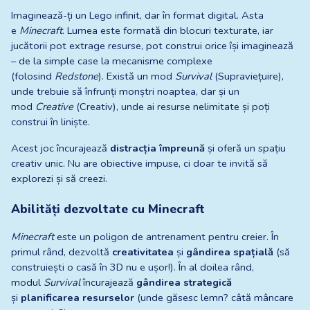
Imaginează-ți un Lego infinit, dar în format digital. Asta 
e 
Minecraft
. Lumea este formată din blocuri texturate, iar 
jucătorii pot extrage resurse, pot construi orice își imaginează 
– de la simple case la mecanisme complexe 
(folosind 
Redstone
). Există un mod 
Survival
 (Supraviețuire), 
unde trebuie să înfrunți monștri noaptea, dar și un 
mod 
Creative
 (Creativ), unde ai resurse nelimitate și poți 
construi în liniște.
Acest joc încurajează 
distracția împreună
 și oferă un spațiu 
creativ unic. Nu are obiective impuse, ci doar te invită să 
explorezi și să creezi.
Abilități dezvoltate cu Minecraft
Minecraft
 este un poligon de antrenament pentru creier. În 
primul rând, dezvoltă 
creativitatea
 și 
gândirea spațială
 (să 
construiești o casă în 3D nu e ușor!). În al doilea rând, 
modul 
Survival
 încurajează 
gândirea strategică
și 
planificarea resurselor
 (unde găsesc lemn? câtă mâncare 