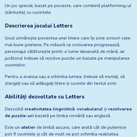
Un joc special, bazat pe poveste, care combină platforming-ul 
(săriturile) cu cuvintele.
Descrierea jocului Letters
Jocul urmărește povestea unei tinere care își scrie scrisori celei 
mai bune prietene. Pe măsură ce scrisoarea progresează, 
personajul călătorește printr-o lume desenată de mână, iar 
jucătorul trebuie să rezolve puzzle-uri bazate pe manipularea 
cuvintelor.
Pentru a avansa sau a schimba lumea, trebuie să mutați, să 
ștergeți sau să adăugați litere și cuvinte din textul scris.
Abilități dezvoltate cu Letters
Dezvoltă 
creativitatea lingvistică
, 
vocabularul
 și 
rezolvarea 
de puzzle-uri
 bazată pe limba română sau engleză.
Este un 
atelier
 de limbă ascuns, care arată cât de puternice 
pot fi cuvintele și cât de mult ne pot schimba realitatea.