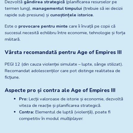
Dezvoltă 
gândirea strategică
 (planificarea resurselor pe 
termen lung), 
managementul timpului
 (trebuie să iei decizii 
rapide sub presiune) și 
cunoștințele istorice
.
Este o 
provocare pentru minte
 care îi învață pe copii că 
succesul necesită echilibru între economie, tehnologie și forța 
militară.
Vârsta recomandată pentru Age of Empires III
PEGI 12 (din cauza violenței simulate – lupte, sânge stilizat). 
Recomandat adolescenților care pot distinge realitatea de 
ficțiune.
Aspecte pro și contra ale Age of Empires III
Pro:
 Lecții valoroase de istorie și economie, dezvoltă 
viteza de reacție și planificarea strategică.
Contra:
 Elementul de luptă (violență), poate fi 
competitiv în modul 
multiplayer
.