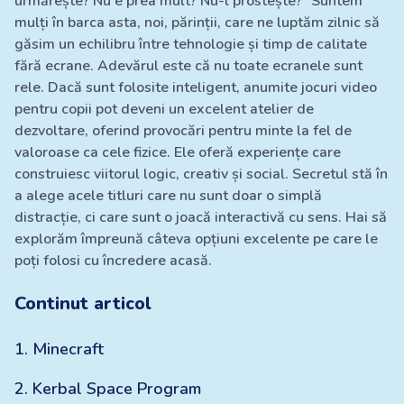
urmărește? Nu e prea mult? Nu-l prostește?” Suntem
mulți în barca asta, noi, părinții, care ne luptăm zilnic să
găsim un echilibru între tehnologie și timp de calitate
fără ecrane. Adevărul este că nu toate ecranele sunt
rele. Dacă sunt folosite inteligent, anumite jocuri video
pentru copii pot deveni un excelent atelier de
dezvoltare, oferind provocări pentru minte la fel de
valoroase ca cele fizice. Ele oferă experiențe care
construiesc viitorul logic, creativ și social. Secretul stă în
a alege acele titluri care nu sunt doar o simplă
distracție, ci care sunt o joacă interactivă cu sens. Hai să
explorăm împreună câteva opțiuni excelente pe care le
poți folosi cu încredere acasă.
Continut articol
1
.
Minecraft
2
.
Kerbal Space Program