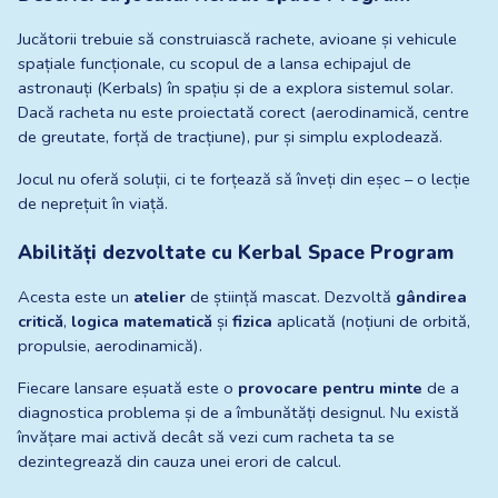
Jucătorii trebuie să construiască rachete, avioane și vehicule 
spațiale funcționale, cu scopul de a lansa echipajul de 
astronauți (Kerbals) în spațiu și de a explora sistemul solar. 
Dacă racheta nu este proiectată corect (aerodinamică, centre 
de greutate, forță de tracțiune), pur și simplu explodează.
Jocul nu oferă soluții, ci te forțează să înveți din eșec – o lecție 
de neprețuit în viață.
Abilități dezvoltate cu Kerbal Space Program
Acesta este un 
atelier
 de știință mascat. Dezvoltă 
gândirea 
critică
, 
logica matematică
 și 
fizica
 aplicată (noțiuni de orbită, 
propulsie, aerodinamică).
Fiecare lansare eșuată este o 
provocare pentru minte
 de a 
diagnostica problema și de a îmbunătăți designul. Nu există 
învățare mai activă decât să vezi cum racheta ta se 
dezintegrează din cauza unei erori de calcul.