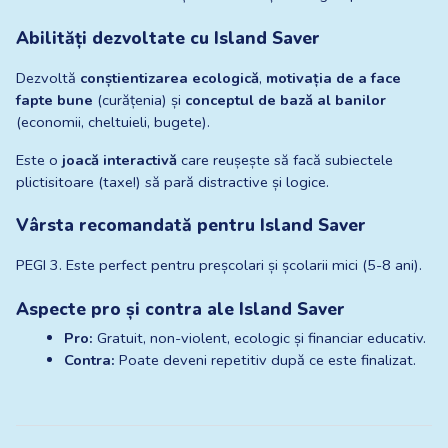
Abilități dezvoltate cu Island Saver
Dezvoltă 
conștientizarea ecologică
, 
motivația de a face 
fapte bune
 (curățenia) și 
conceptul de bază al banilor
(economii, cheltuieli, bugete).
Este o 
joacă interactivă
 care reușește să facă subiectele 
plictisitoare (taxe!) să pară distractive și logice.
Vârsta recomandată pentru Island Saver
PEGI 3. Este perfect pentru preșcolari și școlarii mici (5-8 ani).
Aspecte pro și contra ale Island Saver
Pro:
 Gratuit, non-violent, ecologic și financiar educativ.
Contra:
 Poate deveni repetitiv după ce este finalizat.