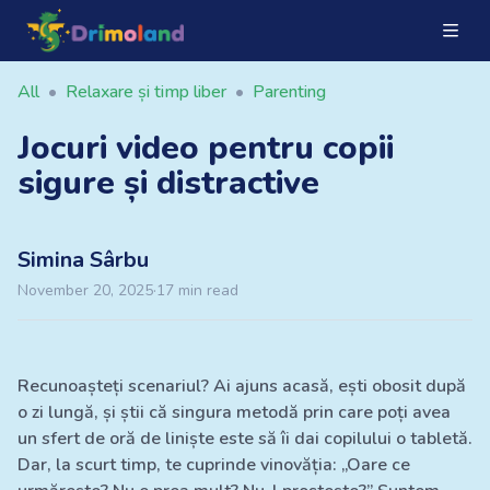
All
•
Relaxare și timp liber
•
Parenting
Jocuri video pentru copii
sigure și distractive
Simina
Sârbu
November 20, 2025
·
17
min read
Recunoașteți scenariul? Ai ajuns acasă, ești obosit după
o zi lungă, și știi că singura metodă prin care poți avea
un sfert de oră de liniște este să îi dai copilului o tabletă.
Dar, la scurt timp, te cuprinde vinovăția: „Oare ce