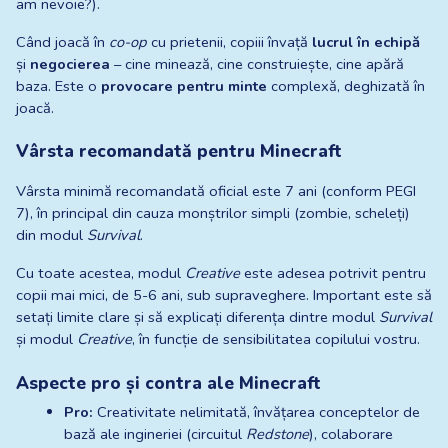
am nevoie?).
Când joacă în 
co-op
 cu prietenii, copiii învață 
lucrul în echipă
și 
negocierea
 – cine minează, cine construiește, cine apără 
baza. Este o 
provocare pentru minte
 complexă, deghizată în 
joacă.
Vârsta recomandată pentru Minecraft
Vârsta minimă recomandată oficial este 7 ani (conform PEGI 
7), în principal din cauza monștrilor simpli (zombie, scheleți) 
din modul 
Survival
.
Cu toate acestea, modul 
Creative
 este adesea potrivit pentru 
copii mai mici, de 5-6 ani, sub supraveghere. Important este să 
setați limite clare și să explicați diferența dintre modul 
Survival
și modul 
Creative
, în funcție de sensibilitatea copilului vostru.
Aspecte pro și contra ale Minecraft
Pro:
 Creativitate nelimitată, învățarea conceptelor de 
bază ale ingineriei (circuitul 
Redstone
), colaborare 