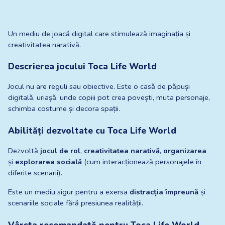
Un mediu de joacă digital care stimulează imaginația și 
creativitatea narativă.
Descrierea jocului Toca Life World
Jocul nu are reguli sau obiective. Este o casă de păpuși 
digitală, uriașă, unde copiii pot crea povești, muta personaje, 
schimba costume și decora spații.
Abilități dezvoltate cu Toca Life World
Dezvoltă 
jocul de rol
, 
creativitatea narativă
, 
organizarea
și 
explorarea socială
 (cum interacționează personajele în 
diferite scenarii).
Este un mediu sigur pentru a exersa 
distracția împreună
 și 
scenariile sociale fără presiunea realității.
Vârsta recomandată pentru Toca Life World