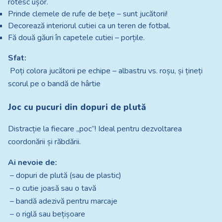
rotesc ușor.
Prinde clemele de rufe de bețe – sunt jucătorii!
Decorează interiorul cutiei ca un teren de fotbal.
Fă două găuri în capetele cutiei – porțile.
Sfat:
Poți colora jucătorii pe echipe – albastru vs. roșu, și țineți
scorul pe o bandă de hârtie
Joc cu pucuri din dopuri de plută
Distracție la fiecare „poc”! Ideal pentru dezvoltarea
coordonării și răbdării.
Ai nevoie de:
– dopuri de plută (sau de plastic)
– o cutie joasă sau o tavă
– bandă adezivă pentru marcaje
– o riglă sau bețișoare