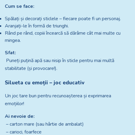
Cum se face:
Spălați și decorați sticlele – fiecare poate fi un personaj.
Aranjați-le în formă de triunghi.
Rând pe rând, copiii încearcă să dărâme cât mai multe cu
mingea.
Sfat:
Puneți puțină apă sau nisip în sticle pentru mai multă
stabilitate (și provocare!).
Silueta cu emoții – joc educativ
Un joc tare bun pentru recunoașterea și exprimarea
emoțiilor!
Ai nevoie de:
– carton mare (sau hârtie de ambalat)
– carioci, foarfece