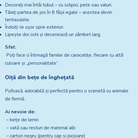
Decorați mai întâi tubul – cu sclipici, pete sau valuri.
Tăiați partea de jos în 8 fâșii egale – acestea devin
tentaculele.
Îndoiți-le ușor spre exterior.
Lipește doi ochi și desenează un zâmbet larg.
Sfat:
Poți face o întreagă familie de caracatițe, fiecare cu altă
culoare și „personalitate”.
Oiță din bețe de înghețată
Pufoasă, adorabilă și perfectă pentru o scenetă cu animale
de fermă.
Ai nevoie de:
– bețe de lemn
– vată sau resturi de material alb
– carton negru (pentru cap și picioare)