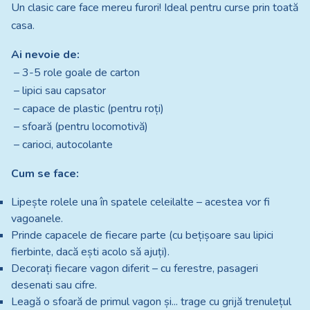
Un clasic care face mereu furori! Ideal pentru curse prin toată
casa.
Ai nevoie de:
– 3-5 role goale de carton
– lipici sau capsator
– capace de plastic (pentru roți)
– sfoară (pentru locomotivă)
– carioci, autocolante
Cum se face:
Lipește rolele una în spatele celeilalte – acestea vor fi
vagoanele.
Prinde capacele de fiecare parte (cu bețișoare sau lipici
fierbinte, dacă ești acolo să ajuți).
Decorați fiecare vagon diferit – cu ferestre, pasageri
desenati sau cifre.
Leagă o sfoară de primul vagon și... trage cu grijă trenulețul