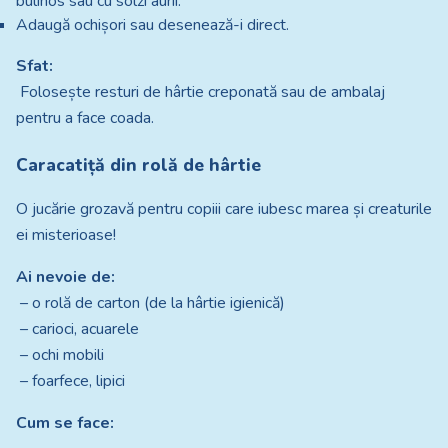
bulinos sau cu solzi aurii.
Adaugă ochișori sau desenează-i direct.
Sfat:
Folosește resturi de hârtie creponată sau de ambalaj
pentru a face coada.
Caracatiță din rolă de hârtie
O jucărie grozavă pentru copiii care iubesc marea și creaturile
ei misterioase!
Ai nevoie de:
– o rolă de carton (de la hârtie igienică)
– carioci, acuarele
– ochi mobili
– foarfece, lipici
Cum se face: