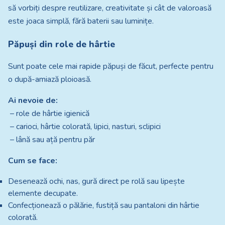
să vorbiți despre reutilizare, creativitate și cât de valoroasă
este joaca simplă, fără baterii sau luminițe.
Păpuși din role de hârtie
Sunt poate cele mai rapide păpuși de făcut, perfecte pentru
o după-amiază ploioasă.
Ai nevoie de:
– role de hârtie igienică
– carioci, hârtie colorată, lipici, nasturi, sclipici
– lână sau ață pentru păr
Cum se face:
Desenează ochi, nas, gură direct pe rolă sau lipește
elemente decupate.
Confecționează o pălărie, fustiță sau pantaloni din hârtie
colorată.