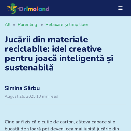
All
•
Parenting
•
Relaxare și timp liber
Jucării din materiale
reciclabile: idei creative
pentru joacă inteligentă și
sustenabilă
Simina
Sârbu
August 25, 2025
·
13
min read
Cine ar fi zis că o cutie de carton, câteva capace și o
bucată de sfoară pot deveni cea mai iubită jucărie din