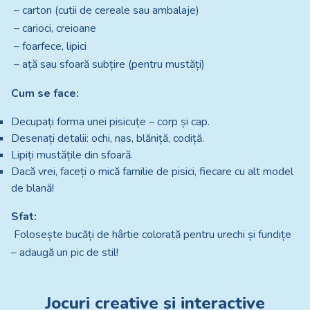
– carton (cutii de cereale sau ambalaje)
– carioci, creioane
– foarfece, lipici
– ață sau sfoară subțire (pentru mustăți)
Cum se face:
Decupați forma unei pisicuțe – corp și cap.
Desenați detalii: ochi, nas, blăniță, codiță.
Lipiți mustățile din sfoară.
Dacă vrei, faceți o mică familie de pisici, fiecare cu alt model
de blană!
Sfat:
Folosește bucăți de hârtie colorată pentru urechi și fundițe
– adaugă un pic de stil!
Jocuri creative și interactive