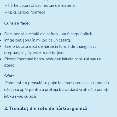
– hârtie colorată sau resturi de material
– lipici, carioci, foarfecă
Cum se face:
Decupează o celulă din cofrag – va fi corpul bărcii.
Înfige bețișorul în mijloc, ca un catarg.
Taie o bucată mică de hârtie în formă de triunghi sau
dreptunghi și lipește-o de bețișor.
Pictați împreună barca, adăugați inițiala copilului sau un
steag.
Sfat:
Folosește o pensulă cu puțin lac transparent (sau lipici alb
diluat cu apă) pentru a proteja barca dacă vreți să o puneți
într-un vas cu apă.
2. Trenuleț din role de hârtie igienică