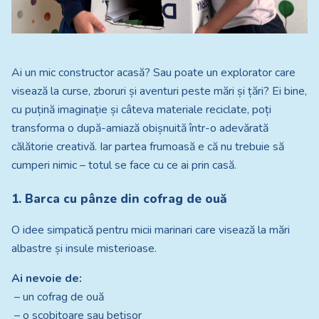
Ai un mic constructor acasă? Sau poate un explorator care
visează la curse, zboruri și aventuri peste mări și țări? Ei bine,
cu puțină imaginație și câteva materiale reciclate, poți
transforma o după-amiază obișnuită într-o adevărată
călătorie creativă. Iar partea frumoasă e că nu trebuie să
cumperi nimic – totul se face cu ce ai prin casă.
1. Barca cu pânze din cofrag de ouă
O idee simpatică pentru micii marinari care visează la mări
albastre și insule misterioase.
Ai nevoie de:
– un cofrag de ouă
– o scobitoare sau bețișor