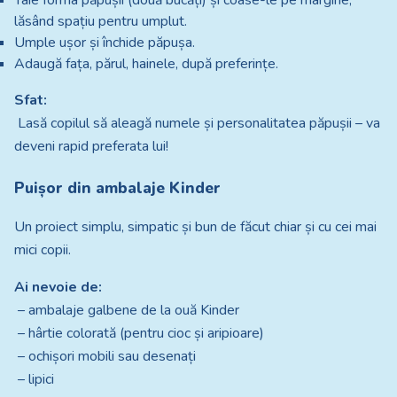
Taie forma păpușii (două bucăți) și coase-le pe margine,
lăsând spațiu pentru umplut.
Umple ușor și închide păpușa.
Adaugă fața, părul, hainele, după preferințe.
Sfat:
Lasă copilul să aleagă numele și personalitatea păpușii – va
deveni rapid preferata lui!
Puișor din ambalaje Kinder
Un proiect simplu, simpatic și bun de făcut chiar și cu cei mai
mici copii.
Ai nevoie de:
– ambalaje galbene de la ouă Kinder
– hârtie colorată (pentru cioc și aripioare)
– ochișori mobili sau desenați
– lipici