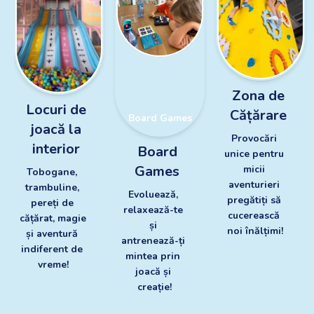
Zona de
Locuri de
Cățărare
Board Games
joacă la
Provocări 
Zona de Cățărare
interior
Board
unice pentru 
Locuri de joacă la
interior
Games
micii 
Tobogane, 
aventurieri 
trambuline, 
Evoluează, 
pregătiți să 
pereți de 
relaxează-te 
cucerească 
cățărat, magie 
și 
noi înălțimi!
și aventură 
antrenează-ți 
indiferent de 
mintea prin 
vreme!
joacă și 
creație!