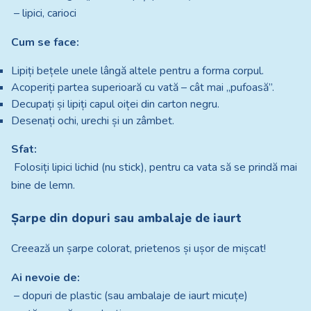
– lipici, carioci
Cum se face:
Lipiți bețele unele lângă altele pentru a forma corpul.
Acoperiți partea superioară cu vată – cât mai „pufoasă”.
Decupați și lipiți capul oiței din carton negru.
Desenați ochi, urechi și un zâmbet.
Sfat:
Folosiți lipici lichid (nu stick), pentru ca vata să se prindă mai
bine de lemn.
Șarpe din dopuri sau ambalaje de iaurt
Creează un șarpe colorat, prietenos și ușor de mișcat!
Ai nevoie de:
– dopuri de plastic (sau ambalaje de iaurt micuțe)