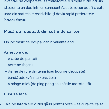
inventivi, să coopereze, să transforme o simplă cutie într-un
stadion și un dop într-un campion! Aceste jocuri pot fi create
ușor din materiale reciclabile și devin rapid preferatele
întregii familii.
Masă de foosball din cutie de carton
Un joc clasic de echipă, dar în varianta eco!
Ai nevoie de:
– o cutie de pantofi
– bețe de frigărui
– cleme de rufe din lemn (sau figurine decupate)
– bandă adezivă, markere, lipici
– o minge mică (de ping pong sau hârtie mototolită)
Cum se face:
Taie pe lateralele cutiei găuri pentru bețe – asigură-te că se