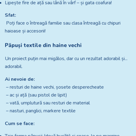
Lipește fire de ață sau lână în vârf – și gata coafura!
Sfat:
Poți face o întreagă familie sau clasa întreagă cu chipuri
haioase și accesorii!
Păpuși textile din haine vechi
Un proiect puțin mai migălos, dar cu un rezultat adorabil și...
adorabil.
Ai nevoie de:
– resturi de haine vechi, șosete desperecheate
– ac și ață (sau pistol de lipit)
– vată, umplutură sau resturi de material
– nasturi, panglici, markere textile
Cum se face: