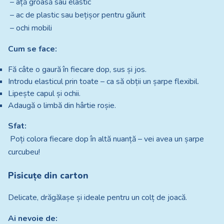
– ață groasă sau elastic
– ac de plastic sau bețișor pentru găurit
– ochi mobili
Cum se face:
Fă câte o gaură în fiecare dop, sus și jos.
Introdu elasticul prin toate – ca să obții un șarpe flexibil.
Lipește capul și ochii.
Adaugă o limbă din hârtie roșie.
Sfat:
Poți colora fiecare dop în altă nuanță – vei avea un șarpe
curcubeu!
Pisicuțe din carton
Delicate, drăgălașe și ideale pentru un colț de joacă.
Ai nevoie de: