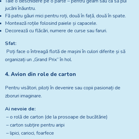
Taie o deschidere pe o parte – pentru geam sau ca să pui
jucării înăuntru.
Fă patru găuri mici pentru roți, două în față, două în spate.
Montează roțile folosind paiele și capacele.
Decorează cu flăcări, numere de curse sau faruri.
Sfat:
Poți face o întreagă flotă de mașini în culori diferite și să
organizați un „Grand Prix” în hol.
4. Avion din role de carton
Pentru visători, piloți în devenire sau copii pasionați de
zboruri imaginare.
Ai nevoie de:
– o rolă de carton (de la prosoape de bucătărie)
– carton subțire pentru aripi
– lipici, carioci, foarfece