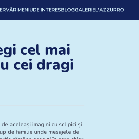
ZERVĂRI
MENIU
DE INTERES
BLOG
GALERIE
L'AZZURRO
gi cel mai
u cei dragi
de aceleași imagini cu sclipici și
grup de familie unde mesajele de