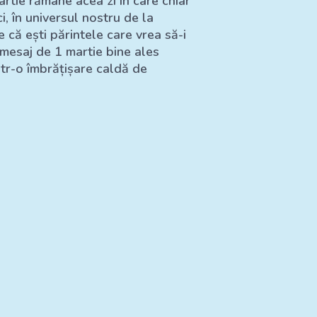
artie rămâne acea zi în care chiar
, în universul nostru de la
că ești părintele care vrea să-i
n mesaj de 1 martie bine ales
tr-o îmbrățișare caldă de