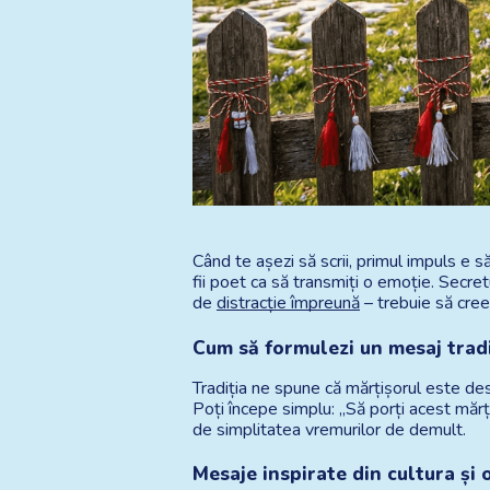
Când te așezi să scrii, primul impuls e s
fii poet ca să transmiți o emoție. Secre
de
distracție împreună
 – trebuie să cre
Cum să formulezi un mesaj tradi
Tradiția ne spune că mărțișorul este desp
Poți începe simplu: „Să porți acest mărți
de simplitatea vremurilor de demult.
Mesaje inspirate din cultura și 