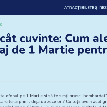
ATRACȚII
BILETE ȘI RE
ng
cât cuvinte: Cum ale
j de 1 Martie pentr
i telefonul pe 1 Martie și să te simți brusc „bombardat” 
care le-ai primit deja de zece ori? Cu toții avem acel 