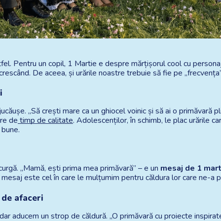
tfel. Pentru un copil, 1 Martie e despre mărțișorul cool cu personaj
 crescând. De aceea, și urările noastre trebuie să fie pe „frecvența”
i
jucăușe. „Să crești mare ca un ghiocel voinic și să ai o primăvară pl
ure de
 timp de calitate
. Adolescenților, în schimb, le plac urările ca
i bune.
curgă. „Mamă, ești prima mea primăvară” – e un 
mesaj de 1 mart
s mesaj este cel în care le mulțumim pentru căldura lor care ne-a prot
 de afaceri
dar aducem un strop de căldură. „O primăvară cu proiecte inspirate 