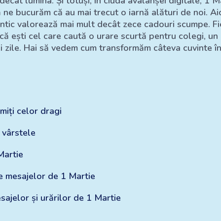
ecât lumina. Și totuși, în ciuda avalanșei digitale, 1 M
ne bucurăm că au mai trecut o iarnă alături de noi. Aici
ntic valorează mai mult decât zece cadouri scumpe. Fie 
ie că ești cel care caută o urare scurtă pentru colegi, u
 zile. Hai să vedem cum transformăm câteva cuvinte în
miți celor dragi
 vârstele
 Martie
te mesajelor de 1 Martie
sajelor și urărilor de 1 Martie