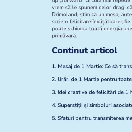
tip „forward” circulă mai repede d
vrem să le spunem celor dragi că 
Drimoland, știm că un mesaj aute
scrie o felicitare învățătoarei, f
poate schimba toată energia unei
primăvară.
Continut articol
1
.
Mesaj de 1 Martie: Ce să trans
2
.
Urări de 1 Martie pentru toate
3
.
Idei creative de felicitări de 1
4
.
Superstiții și simboluri asocia
5
.
Sfaturi pentru transmiterea me