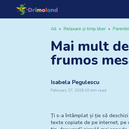
All
•
Relaxare și timp liber
•
Parenti
Mai mult de
frumos mesa
Isabela
Pegulescu
February 27, 2026
·
10
min read
Ți s-a întâmplat și ție să deschiz
texte copiate de pe internet, pe 