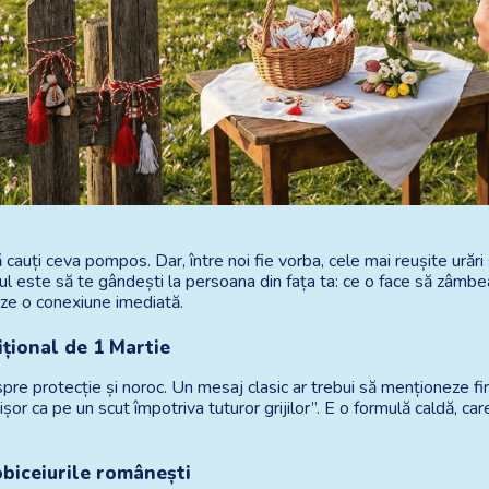
ă cauți ceva pompos. Dar, între noi fie vorba, cele mai reușite urări 
tul este să te gândești la persoana din fața ta: ce o face să zâmbe
eze o conexiune imediată.
țional de 1 Martie
re protecție și noroc. Un mesaj clasic ar trebui să menționeze firu
șor ca pe un scut împotriva tuturor grijilor”. E o formulă caldă, car
obiceiurile românești