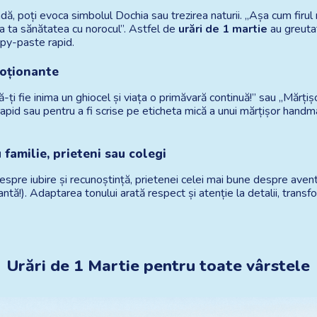
ă, poți evoca simbolul Dochia sau trezirea naturii. „Așa cum firul m
a ta sănătatea cu norocul”. Astfel de 
urări de 1 martie
 au greutat
opy-paste rapid.
moționante
ți fie inima un ghiocel și viața o primăvară continuă!” sau „Mărțiș
id sau pentru a fi scrise pe eticheta mică a unui mărțișor handma
familie, prieteni sau colegi
despre iubire și recunoștință, prietenei celei mai bune despre aventu
ntă!). Adaptarea tonului arată respect și atenție la detalii, trans
Urări de 1 Martie pentru toate vârstele