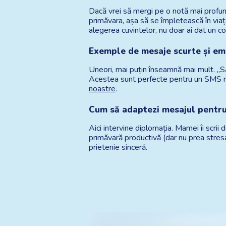
Dacă vrei să mergi pe o notă mai profund
primăvara, așa să se împletească în viaț
alegerea cuvintelor, nu doar ai dat un c
Exemple de mesaje scurte și e
Uneori, mai puțin înseamnă mai mult. „Să-
Acestea sunt perfecte pentru un SMS rap
noastre
.
Cum să adaptezi mesajul pentru 
Aici intervine diplomația. Mamei îi scrii 
primăvară productivă (dar nu prea stresa
prietenie sinceră.