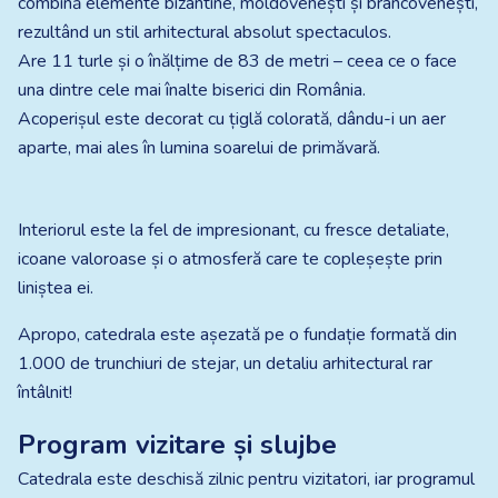
combină elemente bizantine, moldovenești și brâncovenești,
rezultând un stil arhitectural absolut spectaculos.
Are 11 turle și o înălțime de 83 de metri – ceea ce o face
una dintre cele mai înalte biserici din România.
Acoperișul este decorat cu țiglă colorată, dându-i un aer
aparte, mai ales în lumina soarelui de primăvară.
Interiorul este la fel de impresionant, cu fresce detaliate,
icoane valoroase și o atmosferă care te copleșește prin
liniștea ei.
Apropo, catedrala este așezată pe o fundație formată din
1.000 de trunchiuri de stejar, un detaliu arhitectural rar
întâlnit!
Program vizitare și slujbe
Catedrala este deschisă zilnic pentru vizitatori, iar programul