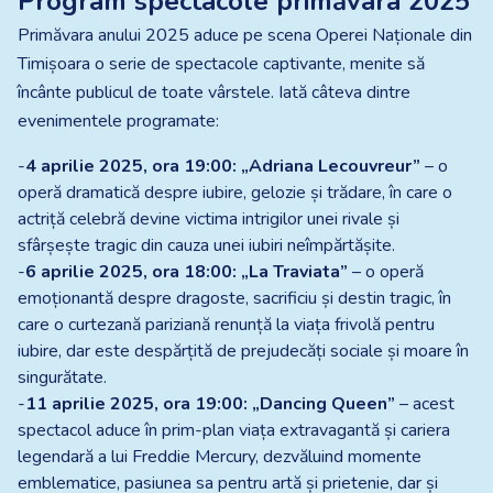
Program spectacole primăvara 2025
Primăvara anului 2025 aduce pe scena Operei Naționale din
Timișoara o serie de spectacole captivante, menite să
încânte publicul de toate vârstele. Iată câteva dintre
evenimentele programate:
-
4 aprilie 2025, ora 19:00: „Adriana Lecouvreur”
– o
operă dramatică despre iubire, gelozie și trădare, în care o
actriță celebră devine victima intrigilor unei rivale și
sfârșește tragic din cauza unei iubiri neîmpărtășite.
-
6 aprilie 2025, ora 18:00: „La Traviata”
– o operă
emoționantă despre dragoste, sacrificiu și destin tragic, în
care o curtezană pariziană renunță la viața frivolă pentru
iubire, dar este despărțită de prejudecăți sociale și moare în
singurătate.
-
11 aprilie 2025, ora 19:00: „Dancing Queen”
– acest
spectacol aduce în prim-plan viața extravagantă și cariera
legendară a lui Freddie Mercury, dezvăluind momente
emblematice, pasiunea sa pentru artă și prietenie, dar și