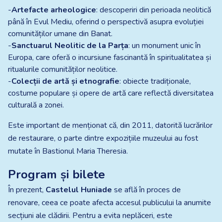
-
Artefacte arheologice
: descoperiri din perioada neolitică
până în Evul Mediu, oferind o perspectivă asupra evoluției
comunităților umane din Banat.
-
Sanctuarul Neolitic de la Parța
: un monument unic în
Europa, care oferă o incursiune fascinantă în spiritualitatea și
ritualurile comunităților neolitice.
-
Colecții de artă și etnografie
: obiecte tradiționale,
costume populare și opere de artă care reflectă diversitatea
culturală a zonei.
Este important de menționat că, din 2011, datorită lucrărilor
de restaurare, o parte dintre expozițiile muzeului au fost
mutate în Bastionul Maria Theresia.
Program și bilete
În prezent,
Castelul Huniade
se află în proces de
renovare, ceea ce poate afecta accesul publicului la anumite
secțiuni ale clădirii. Pentru a evita neplăceri, este