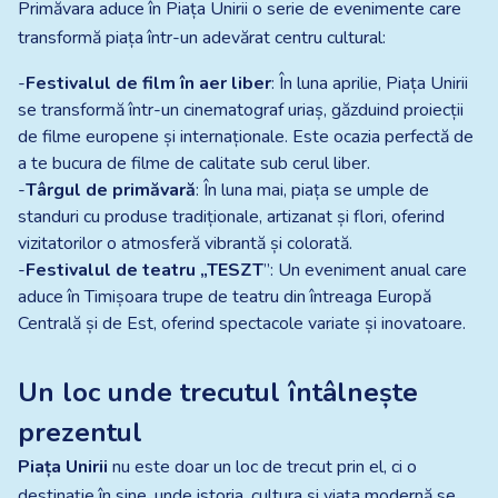
Primăvara aduce în Piața Unirii o serie de evenimente care
transformă piața într-un adevărat centru cultural:
-
Festivalul de film în aer liber
: În luna aprilie, Piața Unirii
se transformă într-un cinematograf uriaș, găzduind proiecții
de filme europene și internaționale. Este ocazia perfectă de
a te bucura de filme de calitate sub cerul liber.​
-
Târgul de primăvară
: În luna mai, piața se umple de
standuri cu produse tradiționale, artizanat și flori, oferind
vizitatorilor o atmosferă vibrantă și colorată.​
-
Festivalul de teatru „TESZT
”: Un eveniment anual care
aduce în Timișoara trupe de teatru din întreaga Europă
Centrală și de Est, oferind spectacole variate și inovatoare.​
Un loc unde trecutul întâlnește
prezentul
Piața Unirii
nu este doar un loc de trecut prin el, ci o
destinație în sine, unde istoria, cultura și viața modernă se