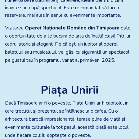
numeroase restaurante și cafenele, ideale pentru o cină
înainte sau după spectacol. Este recomandat să faci o
rezervare, mai ales în serile cu evenimente importante.
Vizitarea
Operei Naționale Române din Timișoara
este
o oportunitate de a te bucura de arta de înaltă clasă, într-un
cadru istoric și elegant. Fie că ești un iubitor al operei,
baletului sau musicalului, vei găsi cu siguranță un spectacol
pe gustul tău în programul variat al primăverii 2025.
Piața Unirii
Dacă Timișoara ar fi o poveste, Piața Unirii ar fi capitolul în
care trecutul și prezentul se întâlnesc la o cafea. Cu o
arhitectură barocă impresionantă, terase pline de viață și
evenimente culturale la tot pasul, această piață este locul
unde fiecare colț îți șoptește o poveste.