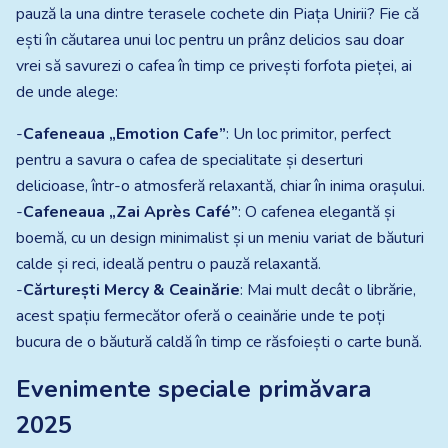
pauză la una dintre terasele cochete din Piața Unirii? Fie că
ești în căutarea unui loc pentru un prânz delicios sau doar
vrei să savurezi o cafea în timp ce privești forfota pieței, ai
de unde alege:
-
Cafeneaua „Emotion Cafe”
: Un loc primitor, perfect
pentru a savura o cafea de specialitate și deserturi
delicioase, într-o atmosferă relaxantă, chiar în inima orașului.
-
Cafeneaua „Zai Après Café”
: O cafenea elegantă și
boemă, cu un design minimalist și un meniu variat de băuturi
calde și reci, ideală pentru o pauză relaxantă.
-
Cărturești Mercy & Ceainărie
: Mai mult decât o librărie,
acest spațiu fermecător oferă o ceainărie unde te poți
bucura de o băutură caldă în timp ce răsfoiești o carte bună.
Evenimente speciale primăvara
2025