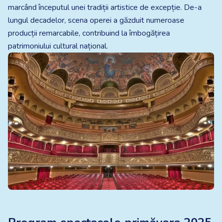
marcând începutul unei tradiții artistice de excepție. De-a
lungul decadelor, scena operei a găzduit numeroase
producții remarcabile, contribuind la îmbogățirea
patrimoniului cultural național.