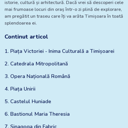
istorie, cultură și arhitectură. Dacă vrei să descoperi cele
mai frumoase locuri din oraș într-o zi plină de explorare,
am pregătit un traseu care îți va arăta Timișoara în toată
splendoarea ei.
Continut articol
1
.
Piața Victoriei - Inima Culturală a Timișoarei
2
.
Catedrala Mitropolitană
3
.
Opera Națională Română
4
.
Piața Unirii
5
.
Castelul Huniade
6
.
Bastionul Maria Theresia
7
.
Sinagoga din Fabric