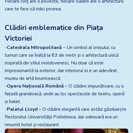
Fiecare colț are o poveste, fiecare clădire are o arhitectură
care te face să ridici privirea.
Clădiri emblematice din Piața
Victoriei
-
Catedrala Mitropolitană
– Un simbol al orașului, cu
turnuri care se înalță la 83 de metri și o arhitectură unică
inspirată din stilul moldovenesc. Nu doar că este
impresionantă la exterior, dar interiorul ei e un adevărat
muzeu de artă bisericească.
-
Opera Națională Română
– O clădire impunătoare, cu o
fațadă grandioasă, unde au loc spectacole de teatru, operă
și balet.
-
Palatul Lloyd
– O clădire elegantă care astăzi găzduiește
Rectoratul Universității Politehnica, dar odinioară era un
renumit hotel și restaurant.