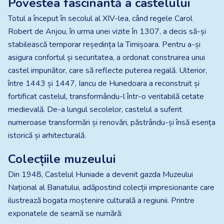
Povestea fascinantă a castelului
Totul a început în secolul al XIV-lea, când regele Carol
Robert de Anjou, în urma unei vizite în 1307, a decis să-și
stabilească temporar reședința la Timișoara. Pentru a-și
asigura confortul și securitatea, a ordonat construirea unui
castel impunător, care să reflecte puterea regală. Ulterior,
între 1443 și 1447, Iancu de Hunedoara a reconstruit și
fortificat castelul, transformându-l într-o veritabilă cetate
medievală. De-a lungul secolelor, castelul a suferit
numeroase transformări și renovări, păstrându-și însă esența
istorică și arhitecturală.
Colecțiile muzeului
Din 1948, Castelul Huniade a devenit gazda Muzeului
Național al Banatului, adăpostind colecții impresionante care
ilustrează bogata moștenire culturală a regiunii. Printre
exponatele de seamă se numără: