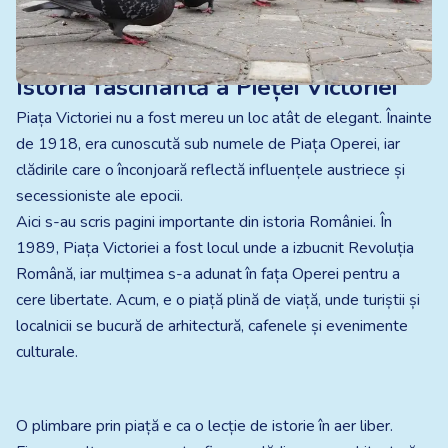
Istoria fascinantă a Pieței Victoriei
Piața Victoriei nu a fost mereu un loc atât de elegant. Înainte
de 1918, era cunoscută sub numele de Piața Operei, iar
clădirile care o înconjoară reflectă influențele austriece și
secessioniste ale epocii.
Aici s-au scris pagini importante din istoria României. În
1989, Piața Victoriei a fost locul unde a izbucnit Revoluția
Română, iar mulțimea s-a adunat în fața Operei pentru a
cere libertate. Acum, e o piață plină de viață, unde turiștii și
localnicii se bucură de arhitectură, cafenele și evenimente
culturale.
O plimbare prin piață e ca o lecție de istorie în aer liber.