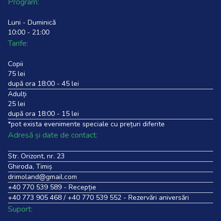
Program:
Luni - Duminică
10:00 - 21:00
Tarife:
Copii
75 lei
după ora 18:00 - 45 lei
Adulți
25 lei
după ora 18:00 - 15 lei
*pot exista evenimente speciale cu prețuri diferite
Adresă și date de contact:
Str. Orizont, nr. 23
Ghiroda, Timiș
drimoland@gmail.com
+40 770 539 589
- Recepție
+40 773 905 468
/
+40 770 539 552
- Rezervări aniversări
Suport: