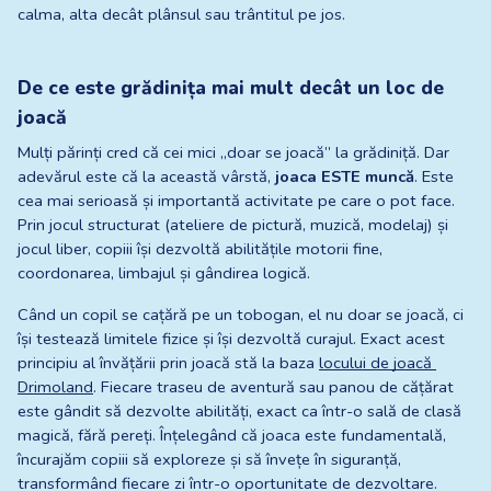
calma, alta decât plânsul sau trântitul pe jos.
De ce este grădinița mai mult decât un loc de 
joacă
Mulți părinți cred că cei mici „doar se joacă” la grădiniță. Dar 
adevărul este că la această vârstă, 
joaca ESTE muncă
. Este 
cea mai serioasă și importantă activitate pe care o pot face. 
Prin jocul structurat (ateliere de pictură, muzică, modelaj) și 
jocul liber, copiii își dezvoltă abilitățile motorii fine, 
coordonarea, limbajul și gândirea logică.
Când un copil se cațără pe un tobogan, el nu doar se joacă, ci 
își testează limitele fizice și își dezvoltă curajul. Exact acest 
principiu al învățării prin joacă stă la baza
locului de joacă 
Drimoland
. Fiecare traseu de aventură sau panou de cățărat 
este gândit să dezvolte abilități, exact ca într-o sală de clasă 
magică, fără pereți. Înțelegând că joaca este fundamentală, 
încurajăm copiii să exploreze și să învețe în siguranță, 
transformând fiecare zi într-o oportunitate de dezvoltare.