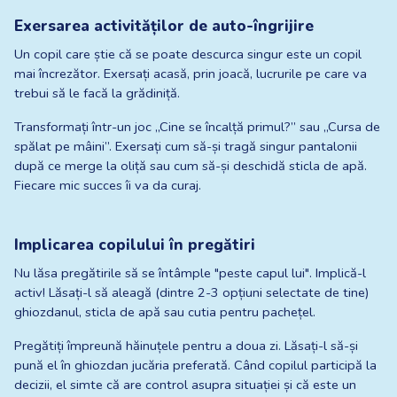
Exersarea activităților de auto-îngrijire
Un copil care știe că se poate descurca singur este un copil 
mai încrezător. Exersați acasă, prin joacă, lucrurile pe care va 
trebui să le facă la grădiniță.
Transformați într-un joc „Cine se încalță primul?” sau „Cursa de 
spălat pe mâini”. Exersați cum să-și tragă singur pantalonii 
după ce merge la oliță sau cum să-și deschidă sticla de apă. 
Fiecare mic succes îi va da curaj.
Implicarea copilului în pregătiri
Nu lăsa pregătirile să se întâmple "peste capul lui". Implică-l 
activ! Lăsați-l să aleagă (dintre 2-3 opțiuni selectate de tine) 
ghiozdanul, sticla de apă sau cutia pentru pachețel.
Pregătiți împreună hăinuțele pentru a doua zi. Lăsați-l să-și 
pună el în ghiozdan jucăria preferată. Când copilul participă la 
decizii, el simte că are control asupra situației și că este un 