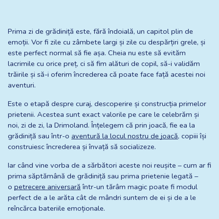
Prima zi de grădiniță este, fără îndoială, un capitol plin de 
emoții. Vor fi zile cu zâmbete largi și zile cu despărțiri grele, și 
este perfect normal să fie așa. Cheia nu este să evităm 
lacrimile cu orice preț, ci să fim alături de copil, să-i validăm 
trăirile și să-i oferim încrederea că poate face față acestei noi 
aventuri.
Este o etapă despre curaj, descoperire și construcția primelor 
prietenii. Acestea sunt exact valorile pe care le celebrăm și 
noi, zi de zi, la Drimoland. Înțelegem că prin joacă, fie ea la 
grădiniță sau într-o
aventură la locul nostru de joacă
, copiii își 
construiesc încrederea și învață să socializeze.
Iar când vine vorba de a sărbători aceste noi reușite – cum ar fi 
prima săptămână de grădiniță sau prima prietenie legată – 
o
petrecere aniversară
 într-un tărâm magic poate fi modul 
perfect de a le arăta cât de mândri suntem de ei și de a le 
reîncărca bateriile emoționale.