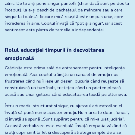
zilnic. De la a-și pune singur pantofii (chiar dacă sunt pe dos la 
început), la a-și deschide pachețelul de mâncare sau a cere 
singur la toaletă, fiecare mică reușită este un pas uriaș spre 
încrederea în sine. Copilul învață că "pot și singur", iar acest 
sentiment este piatra de temelie a independenței.
Rolul educației timpurii în dezvoltarea 
emoțională
Grădinița este prima sală de antrenament pentru inteligența 
emoțională. Aici, copilul trăiește un carusel de emoții noi: 
frustrarea când nu îi iese un desen, bucuria când reușește să 
construiască un turn înalt, tristețea când un prieten pleacă 
acasă sau chiar gelozia când educatoarea laudă pe altcineva.
Într-un mediu structurat și sigur, cu ajutorul educatorilor, el 
învață să pună nume acestor emoții. Nu mai este doar „furios”, 
ci învață să spună „Sunt supărat pentru că mi-a luat jucăria”. 
Această verbalizare este esențială. Învață empatia văzând că 
și alți copii simt la fel și descoperă strategii simple de a se 