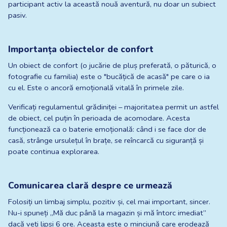
participant activ la această nouă aventură, nu doar un subiect 
pasiv.
Importanța obiectelor de confort
Un obiect de confort (o jucărie de pluș preferată, o păturică, o 
fotografie cu familia) este o "bucățică de acasă" pe care o ia 
cu el. Este o ancoră emoțională vitală în primele zile.
Verificați regulamentul grădiniței – majoritatea permit un astfel 
de obiect, cel puțin în perioada de acomodare. Acesta 
funcționează ca o baterie emoțională: când i se face dor de 
casă, strânge ursulețul în brațe, se reîncarcă cu siguranță și 
poate continua explorarea.
Comunicarea clară despre ce urmează
Folosiți un limbaj simplu, pozitiv și, cel mai important, sincer. 
Nu-i spuneți „Mă duc până la magazin și mă întorc imediat” 
dacă veți lipsi 6 ore. Aceasta este o minciună care erodează 