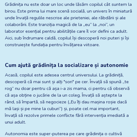
Grădinița nu este doar un loc unde lăsăm copilul cât suntem la 
birou. Este prima lui mare scenă socială, un univers în miniatură 
unde învață regulile nescrise ale prieteniei, ale răbdării și ale 
colaborării. Este tranziția magică de la „eu” la „noi”, un 
laborator esențial pentru abilitățile care îl vor defini ca adult. 
Aici, sub îndrumare caldă, copilul își descoperă noi puteri și își 
construiește fundația pentru învățarea viitoare.
Cum ajută grădinița la socializare și autonomie
Acasă, copilul este adesea centrul universului. La grădiniță, 
descoperă că mai sunt și alți "sori" pe cer. Învață să spună „te 
rog” nu doar pentru că așa i-a zis mama, ci pentru că observă 
că așa obține o jucărie de la un coleg. Învață să aștepte la 
rând, să împartă, să negocieze („Eu îți dau mașina roșie dacă 
mă lași și pe mine la cuburi”) și, poate cel mai important, 
învață să rezolve primele conflicte fără intervenția imediată a 
unui adult.
Autonomia este super-puterea pe care grădinița o cultivă 