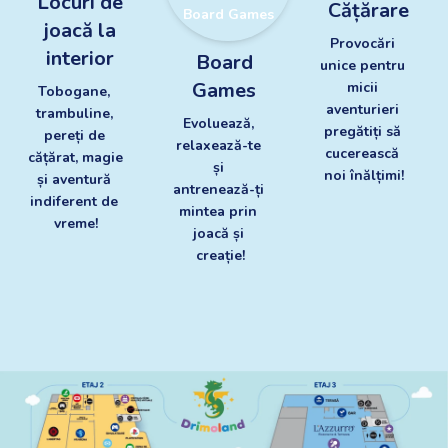
Locuri de
Cățărare
Board Games
joacă la
Provocări 
Zona de Cățărare
interior
Board
unice pentru 
Locuri de joacă la
interior
Games
micii 
Tobogane, 
aventurieri 
trambuline, 
Evoluează, 
pregătiți să 
pereți de 
relaxează-te 
cucerească 
cățărat, magie 
și 
noi înălțimi!
și aventură 
antrenează-ți 
indiferent de 
mintea prin 
vreme!
joacă și 
creație!