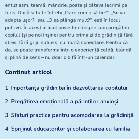
entuziasm, teamă, mândrie, poate și câteva lacrimi pe
furiș. Dacă și tu te întrebi „Oare cum o să fie?”, „Se va
adapta ușor?” sau „O să plângă mult?”, ești în locul
potrivit. În acest articol povestim despre cum pregătim
copilul (și pe noi înșine) pentru prima zi de grădiniță fără
stres, fără griji inutile și cu multă conectare. Pentru că
da, se poate transforma într-o experiență caldă, blândă
și plină de sens – nu doar o bifă într-un calendar.
Continut articol
1
.
Importanța grădiniței în dezvoltarea copilului
2
.
Pregătirea emoțională a părinților anxioși
3
.
Sfaturi practice pentru acomodarea la grădiniță
4
.
Sprijinul educatorilor și colaborarea cu familia