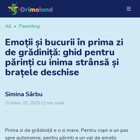
All
•
Parenting
Emoții și bucurii în prima zi
de grădiniță: ghid pentru
părinți cu inima strânsă și
brațele deschise
Simina
Sârbu
October 20, 2025
·
12
min read
Prima zi de grădiniță e o zi mare. Pentru copii e un pas
spre autonomie, pentru părinți e un val de emoții: