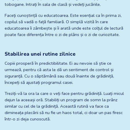
tobogane. Intrați în sala de clasă și vedeți jucăriile.
Faceți cunoștință cu educatoarea. Este esențial ca în prima zi, 
copilul să vadă o față familiară. O simplă vizită în care 
educatoarea îi zâmbește și îi arată unde este colțul de lectură 
poate face diferența între o zi de plâns și o zi de curiozitate.
Stabilirea unei rutine zilnice
Copiii prosperă în predictibilitate. Ei au nevoie să știe ce 
urmează, pentru că asta le dă un sentiment de control și 
siguranță. Cu o săptămână sau două înainte de grădiniță, 
începeți să ajustați programul casei.
Treziți-vă la ora la care o veți face pentru grădiniță. Luați micul 
dejun la aceeași oră. Stabiliți un program de somn la prânz 
similar cu cel de la grădiniță. Această rutină va face ca 
dimineața plecării să nu fie un haos total, ci doar un pas firesc 
într-o zi deja cunoscută.