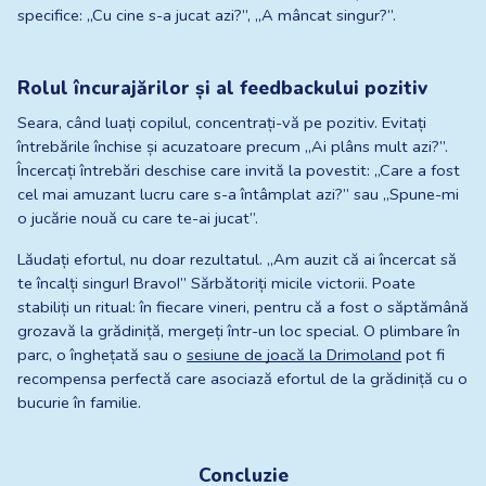
specifice: „Cu cine s-a jucat azi?”, „A mâncat singur?”.
Rolul încurajărilor și al feedbackului pozitiv
Seara, când luați copilul, concentrați-vă pe pozitiv. Evitați 
întrebările închise și acuzatoare precum „Ai plâns mult azi?”. 
Încercați întrebări deschise care invită la povestit: „Care a fost 
cel mai amuzant lucru care s-a întâmplat azi?” sau „Spune-mi 
o jucărie nouă cu care te-ai jucat”.
Lăudați efortul, nu doar rezultatul. „Am auzit că ai încercat să 
te încalți singur! Bravo!” Sărbătoriți micile victorii. Poate 
stabiliți un ritual: în fiecare vineri, pentru că a fost o săptămână 
grozavă la grădiniță, mergeți într-un loc special. O plimbare în 
parc, o înghețată sau o
sesiune de joacă la Drimoland
 pot fi 
recompensa perfectă care asociază efortul de la grădiniță cu o 
bucurie în familie.
Concluzie