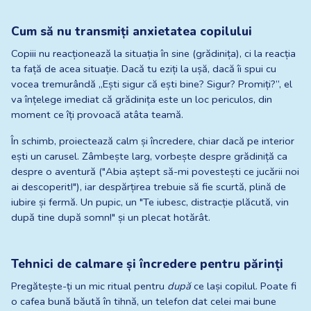
Cum să nu transmiți anxietatea copilului
Copiii nu reacționează la situația în sine (grădinița), ci la reacția 
ta față de acea situație. Dacă tu eziți la ușă, dacă îi spui cu 
vocea tremurândă „Ești sigur că ești bine? Sigur? Promiți?”, el 
va înțelege imediat că grădinița este un loc periculos, din 
moment ce îți provoacă atâta teamă.
În schimb, proiectează calm și încredere, chiar dacă pe interior 
ești un carusel. Zâmbește larg, vorbește despre grădiniță ca 
despre o aventură ("Abia aștept să-mi povestești ce jucării noi 
ai descoperit!"), iar despărțirea trebuie să fie scurtă, plină de 
iubire și fermă. Un pupic, un "Te iubesc, distracție plăcută, vin 
după tine după somn!" și un plecat hotărât.
Tehnici de calmare și încredere pentru părinți
Pregătește-ți un mic ritual pentru 
după
 ce lași copilul. Poate fi 
o cafea bună băută în tihnă, un telefon dat celei mai bune 