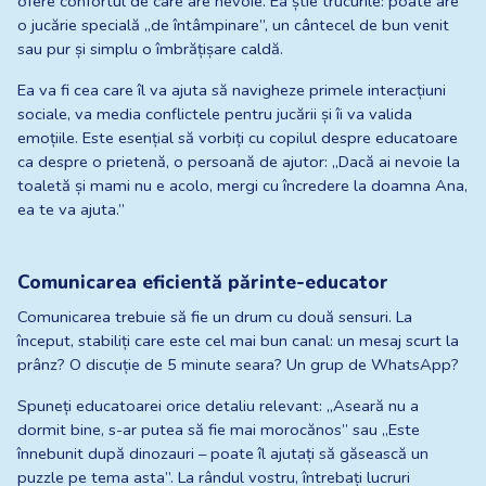
ofere confortul de care are nevoie. Ea știe trucurile: poate are 
o jucărie specială „de întâmpinare”, un cântecel de bun venit 
sau pur și simplu o îmbrățișare caldă.
Ea va fi cea care îl va ajuta să navigheze primele interacțiuni 
sociale, va media conflictele pentru jucării și îi va valida 
emoțiile. Este esențial să vorbiți cu copilul despre educatoare 
ca despre o prietenă, o persoană de ajutor: „Dacă ai nevoie la 
toaletă și mami nu e acolo, mergi cu încredere la doamna Ana, 
ea te va ajuta.”
Comunicarea eficientă părinte-educator
Comunicarea trebuie să fie un drum cu două sensuri. La 
început, stabiliți care este cel mai bun canal: un mesaj scurt la 
prânz? O discuție de 5 minute seara? Un grup de WhatsApp?
Spuneți educatoarei orice detaliu relevant: „Aseară nu a 
dormit bine, s-ar putea să fie mai morocănos” sau „Este 
înnebunit după dinozauri – poate îl ajutați să găsească un 
puzzle pe tema asta”. La rândul vostru, întrebați lucruri 