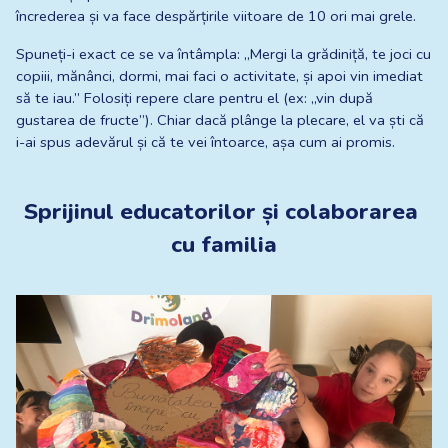
încrederea și va face despărțirile viitoare de 10 ori mai grele.
Spuneți-i exact ce se va întâmpla: „Mergi la grădiniță, te joci cu 
copiii, mănânci, dormi, mai faci o activitate, și apoi vin imediat 
să te iau.” Folosiți repere clare pentru el (ex: „vin după 
gustarea de fructe”). Chiar dacă plânge la plecare, el va ști că 
i-ai spus adevărul și că te vei întoarce, așa cum ai promis.
Sprijinul educatorilor și colaborarea 
cu familia