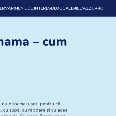
ZERVĂRI
MENIU
DE INTERES
BLOG
GALERIE
L'AZZURRO
 mama – cum
.. nu e tocmai ușor, pentru că
, cu supă, cu răbdare și cu acea