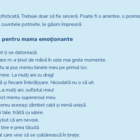
fisticată. Trebuie doar să fie sinceră. Poate fi o amintire, o promi
 cuvintele potrivite, le găsim împreună.
ni pentru mama emoționante
t ți se datorează.
care m-a ținut de mână în cele mai grele momente.
ă tu ai pus mereu binele meu pe primul loc.
ine. La mulți ani cu drag!
și fiecare îmbrățișare. Niciodată nu o să uit.
a mulți ani, sufletul meu!
fost mereu supereroul meu.
mereu aceeași zâmbet cald și inimă uriașă.
 tale, trăită cu iubire.
știut că am nevoie.
 tine e prea tăcută.
ul care vine să se cuibărească în brațe.