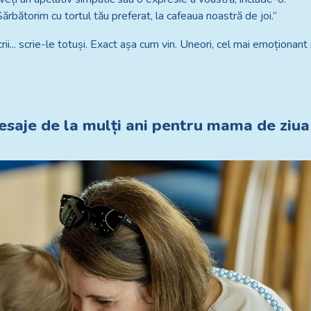
Sărbătorim cu tortul tău preferat, la cafeaua noastră de joi.”
crii... scrie-le totuși. Exact așa cum vin. Uneori, cel mai emoționan
saje de la mulți ani pentru mama de ziua