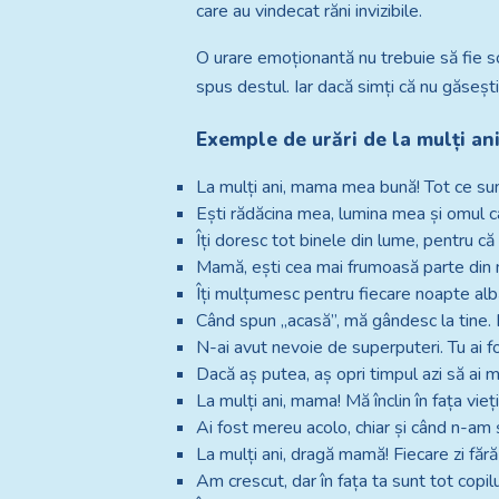
care au vindecat răni invizibile.
O urare emoționantă nu trebuie să fie so
spus destul. Iar dacă simți că nu găsești
Exemple de urări de la mulți a
La mulți ani, mama mea bună! Tot ce sun
Ești rădăcina mea, lumina mea și omul 
Îți doresc tot binele din lume, pentru c
Mamă, ești cea mai frumoasă parte din m
Îți mulțumesc pentru fiecare noapte albă 
Când spun „acasă”, mă gândesc la tine. L
N-ai avut nevoie de superputeri. Tu ai 
Dacă aș putea, aș opri timpul azi să ai 
La mulți ani, mama! Mă înclin în fața vieții
Ai fost mereu acolo, chiar și când n-am 
La mulți ani, dragă mamă! Fiecare zi fără
Am crescut, dar în fața ta sunt tot copil