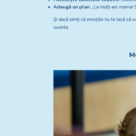
Adaugă un plan
: „La mulți ani, mama! 
Și dacă simți că emoțiile nu te lasă să s
cuvinte.
Me