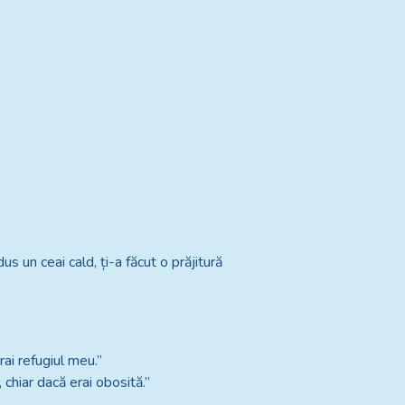
us un ceai cald, ți-a făcut o prăjitură
ai refugiul meu.”
 chiar dacă erai obosită.”