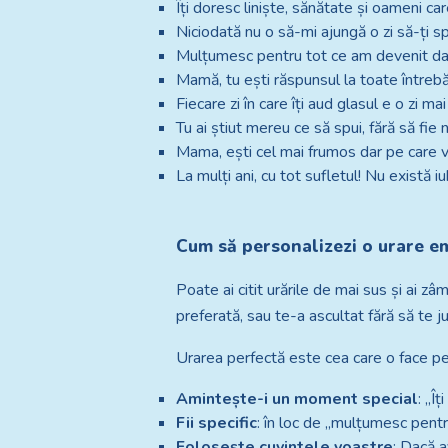
Îți doresc liniște, sănătate și oameni ca
Niciodată nu o să-mi ajungă o zi să-ți s
Mulțumesc pentru tot ce am devenit dator
Mamă, tu ești răspunsul la toate întrebă
Fiecare zi în care îți aud glasul e o zi ma
Tu ai știut mereu ce să spui, fără să fie 
Mama, ești cel mai frumos dar pe care vi
La mulți ani, cu tot sufletul! Nu există i
Cum să personalizezi o urare 
Poate ai citit urările de mai sus și ai zâ
preferată, sau te-a ascultat fără să te 
Urarea perfectă este cea care o face p
Amintește-i un moment special
: „Î
Fii specific
: în loc de „mulțumesc pentru
Folosește cuvintele voastre
: Dacă a