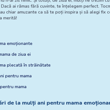
nd n-ai zis nimic. Și totuși, de ziua ei, mulți ne trezim c
 Dacă ai rămas fără cuvinte, te înțelegem perfect. Tocm
 chiar amuzante ca să te poți inspira și să alegi fix ce
a merită!
mama emoționante
mama de ziua ei
ama plecată în străinătate
 ani pentru mama
i pentru mama
ări de la mulți ani pentru mama emoționa