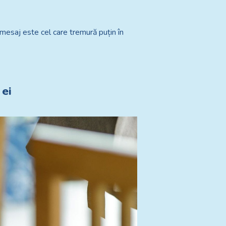
t mesaj este cel care tremură puțin în
 ei