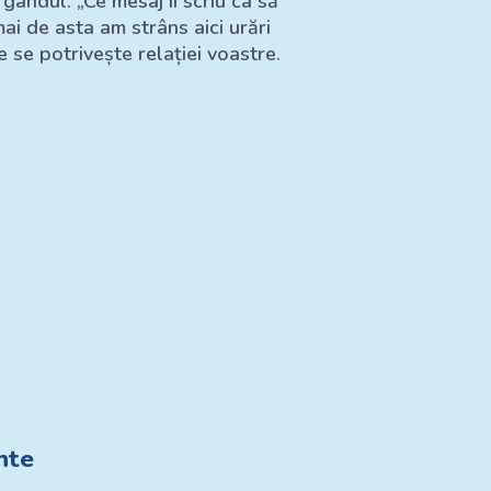
u gândul: „Ce mesaj îi scriu ca să
ai de asta am strâns aici urări
 se potrivește relației voastre.
nte