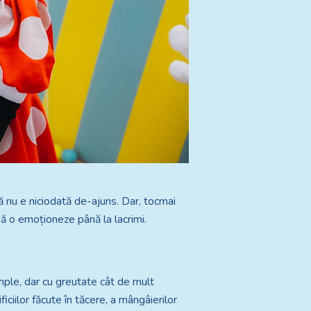
ă nu e niciodată de-ajuns. Dar, tocmai
 să o emoționeze până la lacrimi.
imple, dar cu greutate cât de mult
iciilor făcute în tăcere, a mângâierilor