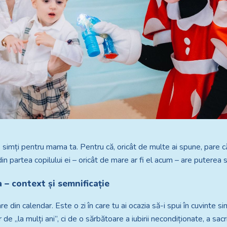
ce simți pentru mama ta. Pentru că, oricât de multe ai spune, pare c
 din partea copilului ei – oricât de mare ar fi el acum – are puterea
– context și semnificație
 din calendar. Este o zi în care tu ai ocazia să-i spui în cuvinte s
 „la mulți ani”, ci de o sărbătoare a iubirii necondiționate, a sacrif