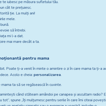
re te iubesc pe măsura sufletului tău.
pun cât te prețuiesc.
ită ție. La mulți ani!
rile mele.
i bună.
nevoie să întrebi.
ața mi l-a dat.
ubire mai mare decât a ta.
emoționantă pentru mama
mbit. Poate ți-a venit în minte o amintire o zi în care mama ta ți-a ad
judece. Acolo e cheia:
personalizarea
.
e mama ta să se regăsească în cuvinte.
ți amintești când stăteam amândoi pe canapea și ascultam radio? Er
 tot”, spune „îți mulțumesc pentru serile în care îmi citeai povești,
veți un apelativ simpatic sau o expresie a voastră, include-o.