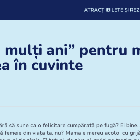
ATRACȚII
BILETE ȘI RE
a mulți ani” pentru
ea în cuvinte
fără să sune ca o felicitare cumpărată pe fugă? Ei bine.
 femeie din viața ta, nu? Mama e mereu acolo: cu grijă