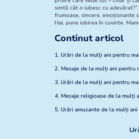
privire care vede tot – chiar și câ
simtă cât o iubesc cu adevărat?”.
frumoase, sincere, emoționante sau
Hai, pune iubirea în cuvinte. Mam
Continut articol
1
.
Urări de la mulți ani pentru 
2
.
Mesaje de la mulți ani pentru 
3
.
Urări de la mulți ani pentru m
4
.
Mesaje religioase de la mulți
5
.
Urări amuzante de la mulți an
Ur