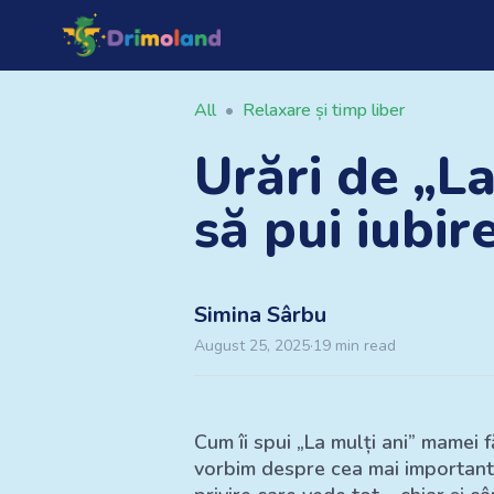
All
•
Relaxare și timp liber
Urări de „L
să pui iubir
Simina
Sârbu
August 25, 2025
·
19
min read
Cum îi spui „La mulți ani” mamei 
vorbim despre cea mai importantă