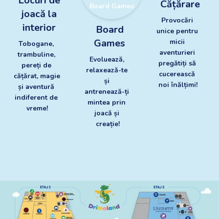
Locuri de
Cățărare
Board Games
joacă la
Provocări 
Zona de Cățărare
interior
Board
unice pentru 
Locuri de joacă la
interior
Games
micii 
Tobogane, 
aventurieri 
trambuline, 
Evoluează, 
pregătiți să 
pereți de 
relaxează-te 
cucerească 
cățărat, magie 
și 
noi înălțimi!
și aventură 
antrenează-ți 
indiferent de 
mintea prin 
vreme!
joacă și 
creație!