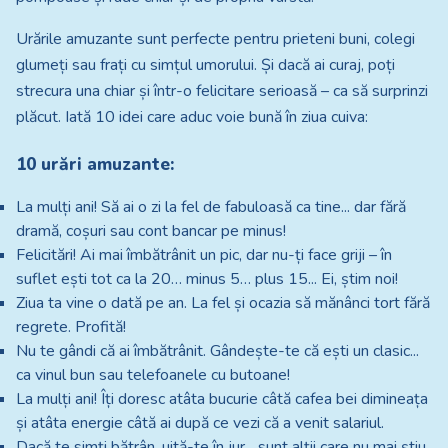
Urările amuzante sunt perfecte pentru prieteni buni, colegi
glumeți sau frați cu simțul umorului. Și dacă ai curaj, poți
strecura una chiar și într-o felicitare serioasă – ca să surprinzi
plăcut. Iată 10 idei care aduc voie bună în ziua cuiva:
10 urări amuzante:
La mulți ani! Să ai o zi la fel de fabuloasă ca tine... dar fără
dramă, coșuri sau cont bancar pe minus!
Felicitări! Ai mai îmbătrânit un pic, dar nu-ți face griji – în
suflet ești tot ca la 20… minus 5… plus 15... Ei, știm noi!
Ziua ta vine o dată pe an. La fel și ocazia să mănânci tort fără
regrete. Profită!
Nu te gândi că ai îmbătrânit. Gândește-te că ești un clasic...
ca vinul bun sau telefoanele cu butoane!
La mulți ani! Îți doresc atâta bucurie câtă cafea bei dimineața
și atâta energie câtă ai după ce vezi că a venit salariul.
Dacă te simți bătrân, uită-te în jur... sunt alții care nu mai știu