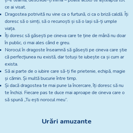
ți-e teamă, deschide-ți inima – poate acolo te așteaptă tot
ce ai visat.
Dragostea potrivită nu vine ca o furtună, ci ca o briză caldă. Îți
doresc să o simți, să o recunoști și să o lași să-ți umple
viața.
Îți doresc să găsești pe cineva care te ține de mână nu doar
în public, ci mai ales când e greu.
Norocul în dragoste înseamnă să găsești pe cineva care știe
că perfecțiunea nu există, dar totuși te iubește ca și cum ar
exista.
Să ai parte de o iubire care să-ți fie prietenie, echipă, magie
și cămin. Și multă bucurie între timp.
Și dacă dragostea te mai pune la încercare, îți doresc să nu
te închizi. Fiecare pas te duce mai aproape de cineva care o
să spună „Tu ești norocul meu”.
Urări amuzante