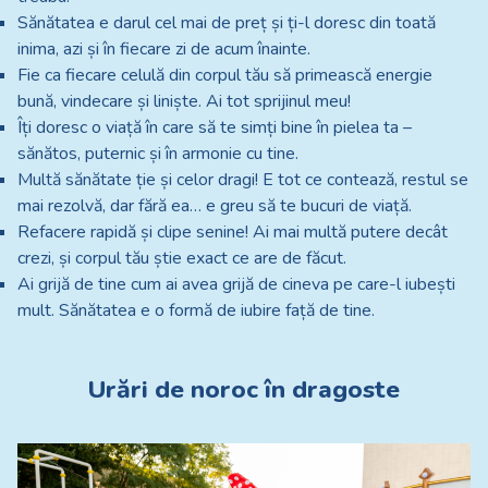
Sănătatea e darul cel mai de preț și ți-l doresc din toată
inima, azi și în fiecare zi de acum înainte.
Fie ca fiecare celulă din corpul tău să primească energie
bună, vindecare și liniște. Ai tot sprijinul meu!
Îți doresc o viață în care să te simți bine în pielea ta –
sănătos, puternic și în armonie cu tine.
Multă sănătate ție și celor dragi! E tot ce contează, restul se
mai rezolvă, dar fără ea… e greu să te bucuri de viață.
Refacere rapidă și clipe senine! Ai mai multă putere decât
crezi, și corpul tău știe exact ce are de făcut.
Ai grijă de tine cum ai avea grijă de cineva pe care-l iubești
mult. Sănătatea e o formă de iubire față de tine.
Urări de noroc în dragoste