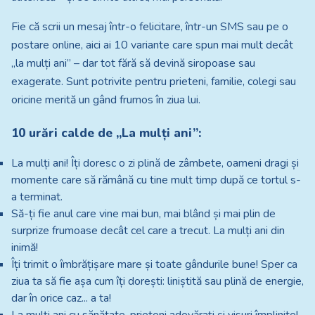
Fie că scrii un mesaj într-o felicitare, într-un SMS sau pe o
postare online, aici ai 10 variante care spun mai mult decât
„la mulți ani” – dar tot fără să devină siropoase sau
exagerate. Sunt potrivite pentru prieteni, familie, colegi sau
oricine merită un gând frumos în ziua lui.
10 urări calde de „La mulți ani”:
La mulți ani! Îți doresc o zi plină de zâmbete, oameni dragi și
momente care să rămână cu tine mult timp după ce tortul s-
a terminat.
Să-ți fie anul care vine mai bun, mai blând și mai plin de
surprize frumoase decât cel care a trecut. La mulți ani din
inimă!
Îți trimit o îmbrățișare mare și toate gândurile bune! Sper ca
ziua ta să fie așa cum îți dorești: liniștită sau plină de energie,
dar în orice caz... a ta!