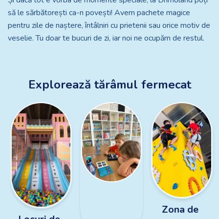
Și dacă tot e vorba de momente speciale, la Drimoland poți
să le sărbătorești ca-n povești! Avem pachete magice
pentru zile de naștere, întâlniri cu prietenii sau orice motiv de
veselie. Tu doar te bucuri de zi, iar noi ne ocupăm de restul.
Explorează tărâmul fermecat
Zona de