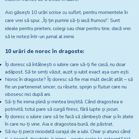
Aici găsești 10 urări scrise cu suflet, pentru momentele în
care vrei să spui: „Îți țin pumnii să-ți iasă frumos!”. Sunt
ideale pentru prieteni, colegi sau chiar pentru tine, dacă vrei
să le notezi într-un jurnal al inimii.
10 urări de noroc în dragoste:
Îți doresc să întâlnești o iubire care să-ți fie casă, nu doar
adăpost. Să te simți văzut, auzit și iubit exact așa cum ești.
Noroc în dragoste? Îți doresc să fie mai mult decât atât – să
fie un parteneriat sincer, cu râsete, sprijin și fluturi care nu
obosesc nici după ani.
Să-ți fie inima plină și mintea liniștită. Când dragostea e
potrivită, totul pare să curgă firesc, fără lupte și jocuri.
Îți doresc o iubire care să te facă să zâmbești chiar și în zilele
în care nu-ți vine. Aia e dragostea bună, de păstrat.
Să nu-ți pierzi niciodată curajul de a iubi. Chiar și atunci când