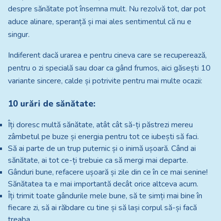
despre sănătate pot însemna mult. Nu rezolvă tot, dar pot
aduce alinare, speranță și mai ales sentimentul că nu e
singur.
Indiferent dacă urarea e pentru cineva care se recuperează,
pentru o zi specială sau doar ca gând frumos, aici găsești 10
variante sincere, calde și potrivite pentru mai multe ocazii:
10 urări de sănătate:
Îți doresc multă sănătate, atât cât să-ți păstrezi mereu
zâmbetul pe buze și energia pentru tot ce iubești să faci.
Să ai parte de un trup puternic și o inimă ușoară. Când ai
sănătate, ai tot ce-ți trebuie ca să mergi mai departe.
Gânduri bune, refacere ușoară și zile din ce în ce mai senine!
Sănătatea ta e mai importantă decât orice altceva acum.
Îți trimit toate gândurile mele bune, să te simți mai bine în
fiecare zi, să ai răbdare cu tine și să lași corpul să-și facă
treaba.