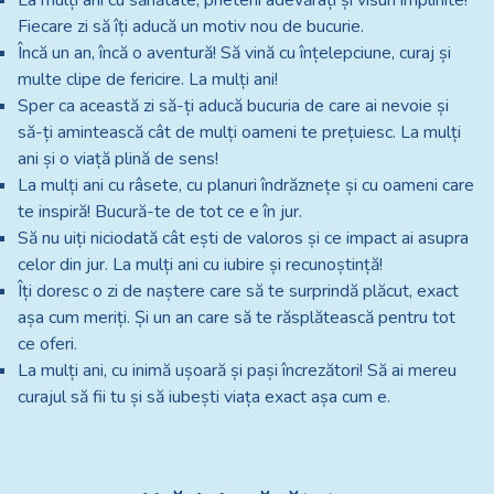
La mulți ani cu sănătate, prieteni adevărați și visuri împlinite!
Fiecare zi să îți aducă un motiv nou de bucurie.
Încă un an, încă o aventură! Să vină cu înțelepciune, curaj și
multe clipe de fericire. La mulți ani!
Sper ca această zi să-ți aducă bucuria de care ai nevoie și
să-ți amintească cât de mulți oameni te prețuiesc. La mulți
ani și o viață plină de sens!
La mulți ani cu râsete, cu planuri îndrăznețe și cu oameni care
te inspiră! Bucură-te de tot ce e în jur.
Să nu uiți niciodată cât ești de valoros și ce impact ai asupra
celor din jur. La mulți ani cu iubire și recunoștință!
Îți doresc o zi de naștere care să te surprindă plăcut, exact
așa cum meriți. Și un an care să te răsplătească pentru tot
ce oferi.
La mulți ani, cu inimă ușoară și pași încrezători! Să ai mereu
curajul să fii tu și să iubești viața exact așa cum e.