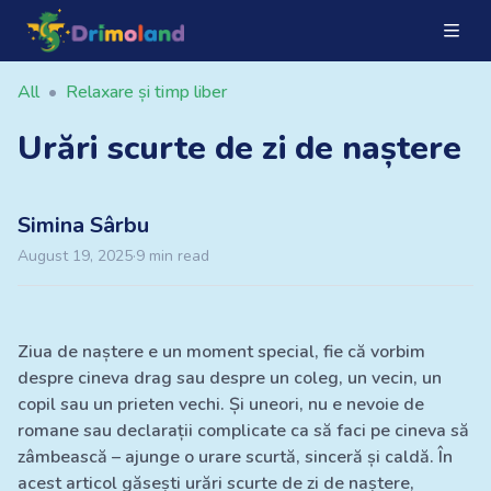
All
•
Relaxare și timp liber
Urări scurte de zi de naștere
Simina
Sârbu
August 19, 2025
·
9
min read
Ziua de naștere e un moment special, fie că vorbim
despre cineva drag sau despre un coleg, un vecin, un
copil sau un prieten vechi. Și uneori, nu e nevoie de
romane sau declarații complicate ca să faci pe cineva să
zâmbească – ajunge o urare scurtă, sinceră și caldă. În
acest articol găsești urări scurte de zi de naștere,