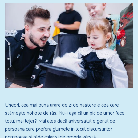
Uneori, cea mai bună urare de zi de naștere e cea care
stârnește hohote de râs. Nu-i așa că un pic de umor face
totul mai lejer? Mai ales dacă aniversatul e genul de
persoană care preferă glumele în locul discursurilor
pompoase și râde chiar și de propria vârstă.