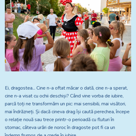
Ei, dragostea... Cine n-a oftat măcar o dată, cine n-a sperat,
cine n-a visat cu ochii deschiși? Când vine vorba de iubire,
parcă toți ne transformăm un pic: mai sensibili, mai visători,
mai îndrăzneți. Și dacă cineva drag își caută perechea, începe
o relație nouă sau trece printr-o perioadă cu fluturi în
stomac, câteva urări de noroc în dragoste pot fi ca un
îndemn frumos de a crede în iubire.