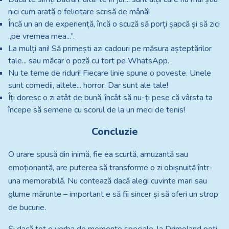
nici cum arată o felicitare scrisă de mână!
Încă un an de experiență, încă o scuză să porți șapcă și să zici
„pe vremea mea...”.
La mulți ani! Să primești azi cadouri pe măsura așteptărilor
tale... sau măcar o poză cu tort pe WhatsApp.
Nu te teme de riduri! Fiecare linie spune o poveste. Unele
sunt comedii, altele... horror. Dar sunt ale tale!
Îți doresc o zi atât de bună, încât să nu-ți pese că vârsta ta
începe să semene cu scorul de la un meci de tenis!
Concluzie
O urare spusă din inimă, fie ea scurtă, amuzantă sau
emoționantă, are puterea să transforme o zi obișnuită într-
una memorabilă. Nu contează dacă alegi cuvinte mari sau
glume mărunte – important e să fii sincer și să oferi un strop
de bucurie.