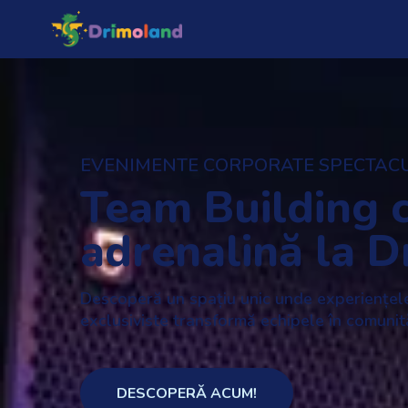
EVENIMENTE CORPORATE SPECTAC
Team Building 
adrenalină la 
Descoperă un spațiu unic unde experiențel
exclusiviste transformă echipele în comunită
DESCOPERĂ ACUM!