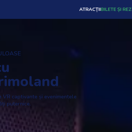
ATRACȚII
BILETE ȘI RE
ULOASE
cu
Drimoland
e VR captivante și evenimentele
ți puternice.