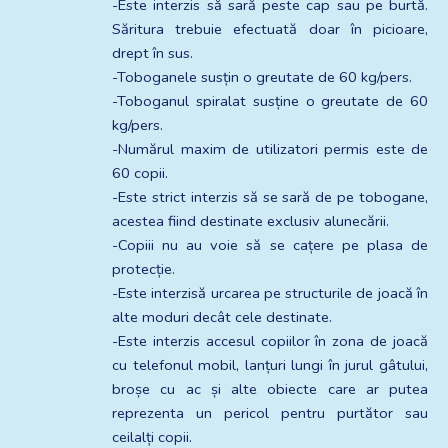
-Este interzis să sară peste cap sau pe burtă. 
Săritura trebuie efectuată doar în picioare, 
drept în sus.
-Toboganele susțin o greutate de 60 kg/pers.
-Toboganul spiralat susține o greutate de 60 
kg/pers.
-Numărul maxim de utilizatori permis este de 
60 copii.
-Este strict interzis să se sară de pe tobogane, 
acestea fiind destinate exclusiv alunecării.
-Copiii nu au voie să se cațere pe plasa de 
protecție.
-Este interzisă urcarea pe structurile de joacă în 
alte moduri decât cele destinate.
-Este interzis accesul copiilor în zona de joacă 
cu telefonul mobil, lanțuri lungi în jurul gâtului, 
broșe cu ac și alte obiecte care ar putea 
reprezenta un pericol pentru purtător sau 
ceilalți copii.