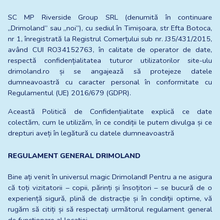
SC MP Riverside Group SRL (denumită în continuare 
„Drimoland” sau „noi”), cu sediul în Timișoara, str Efta Botoca, 
nr 1, înregistrată la Registrul Comerțului sub nr. J35/431/2015, 
având CUI RO34152763, în calitate de operator de date, 
respectă confidențialitatea tuturor utilizatorilor site-ulu
drimoland.ro
 și se angajează să protejeze datele 
dumneavoastră cu caracter personal în conformitate cu 
Regulamentul (UE) 2016/679 (GDPR).
Această Politică de Confidențialitate explică ce date 
colectăm, cum le utilizăm, în ce condiții le putem divulga și ce 
drepturi aveți în legătură cu datele dumneavoastră
REGULAMENT GENERAL DRIMOLAND
Bine ați venit în universul magic Drimoland! Pentru a ne asigura 
că toți vizitatorii – copii, părinți și însoțitori – se bucură de o 
experiență sigură, plină de distracție și în condiții optime, vă 
rugăm să citiți și să respectați următorul regulament general 