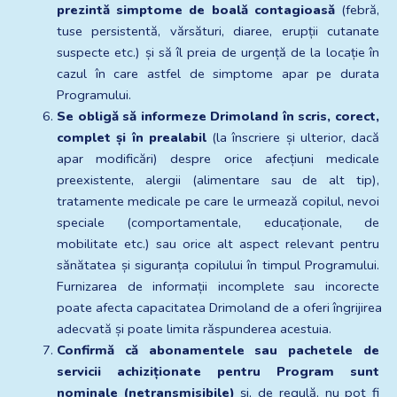
prezintă simptome de boală contagioasă
 (febră, 
tuse persistentă, vărsături, diaree, erupții cutanate 
suspecte etc.) și să îl preia de urgență de la locație în 
cazul în care astfel de simptome apar pe durata 
Programului.
Se obligă să informeze Drimoland în scris, corect, 
complet și în prealabil
 (la înscriere și ulterior, dacă 
apar modificări) despre orice afecțiuni medicale 
preexistente, alergii (alimentare sau de alt tip), 
tratamente medicale pe care le urmează copilul, nevoi 
speciale (comportamentale, educaționale, de 
mobilitate etc.) sau orice alt aspect relevant pentru 
sănătatea și siguranța copilului în timpul Programului. 
Furnizarea de informații incomplete sau incorecte 
poate afecta capacitatea Drimoland de a oferi îngrijirea 
adecvată și poate limita răspunderea acestuia.
Confirmă că abonamentele sau pachetele de 
servicii achiziționate pentru Program sunt 
nominale (netransmisibile)
 și, de regulă, nu pot fi 