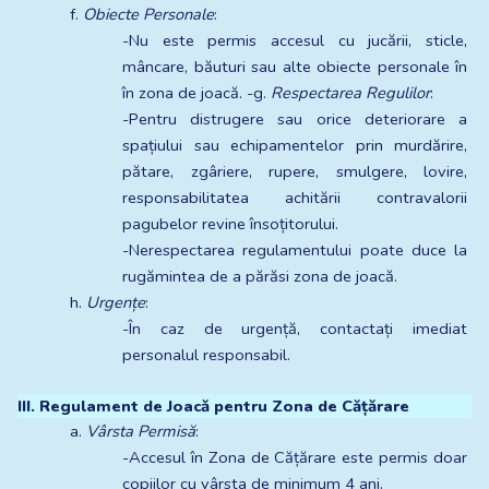
f. 
Obiecte Personale
:
-Nu este permis accesul cu jucării, sticle, 
mâncare, băuturi sau alte obiecte personale în 
în zona de joacă. -g. 
Respectarea Regulilor
:
-Pentru distrugere sau orice deteriorare a 
spațiului sau echipamentelor prin murdărire, 
pătare, zgâriere, rupere, smulgere, lovire, 
responsabilitatea achitării contravalorii 
pagubelor revine însoțitorului.
-Nerespectarea regulamentului poate duce la 
rugămintea de a părăsi zona de joacă.
h. 
Urgențe
:
-În caz de urgență, contactați imediat 
personalul responsabil.
III. Regulament de Joacă pentru Zona de Cățărare
a. 
Vârsta Permisă
:
-Accesul în Zona de Cățărare este permis doar 
copiilor cu vârsta de minimum 4 ani.