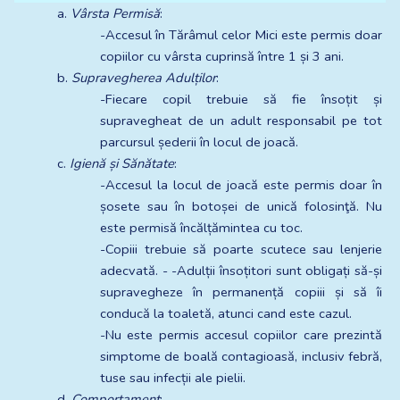
a. 
Vârsta Permisă
:
-Accesul în Tărâmul celor Mici este permis doar 
copiilor cu vârsta cuprinsă între 1 și 3 ani.
b. 
Supravegherea Adulților
:
-Fiecare copil trebuie să fie însoțit și 
supravegheat de un adult responsabil pe tot 
parcursul șederii în locul de joacă.
c. 
Igienă și Sănătate
:
-Accesul la locul de joacă este permis doar în 
șosete sau în botoșei de unică folosinţă. Nu 
este permisă încălțămintea cu toc.
-Copiii trebuie să poarte scutece sau lenjerie 
adecvată. - -Adulții însoțitori sunt obligați să-și 
supravegheze în permanență copiii și să îi 
conducă la toaletă, atunci cand este cazul.
-Nu este permis accesul copiilor care prezintă 
simptome de boală contagioasă, inclusiv febră, 
tuse sau infecții ale pielii.
d. 
Comportament
: