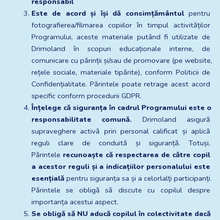
responsabil 
Este de acord și își dă consimțământul
 pentru 
fotografierea/filmarea copiilor în timpul activităților 
Programului, aceste materiale putând fi utilizate de 
Drimoland în scopuri educaționale interne, de 
comunicare cu părinții și/sau de promovare (pe website, 
rețele sociale, materiale tipărite), conform Politicii de 
Confidențialitate. Părintele poate retrage acest acord 
specific conform procedurii GDPR.
Înțelege că siguranța în cadrul Programului este o 
responsabilitate comună.
 Drimoland asigură 
supraveghere activă prin personal calificat și aplică 
reguli clare de conduită și siguranță. Totuși, 
Părintele 
recunoaște că respectarea de către copil 
a acestor reguli și a indicațiilor personalului este 
esențială
 pentru siguranța sa și a celorlalți participanți. 
Părintele se obligă să discute cu copilul despre 
importanța acestui aspect.
Se obligă să NU aducă copilul în colectivitate dacă 