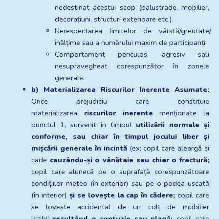
nedestinat acestui scop (balustrade, mobilier, 
decorațiuni, structuri exterioare etc.).
Nerespectarea limitelor de vârstă/greutate/
înălțime sau a numărului maxim de participanți.
Comportament periculos, agresiv sau 
nesupravegheat corespunzător în zonele 
generale.
b) Materializarea Riscurilor Inerente Asumate:
Orice prejudiciu care constituie 
materializarea 
riscurilor inerente
 menționate la 
punctul 1, survenit în timpul 
utilizării normale și 
conforme, sau chiar în timpul jocului liber și 
mișcării generale în incintă
 (ex: copil care aleargă și 
cade 
cauzându-și o vânătaie sau chiar o fractură;
copil care alunecă pe o suprafață corespunzătoare 
condițiilor meteo (în exterior) sau pe o podea uscată 
(în interior) 
și se lovește la cap în cădere;
 copil care 
se lovește accidental de un colț de mobilier 
vizibil 
rezultând o contuzie sau plagă;
 copil care 