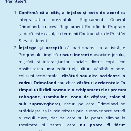
"Părintele"):
Confirmă că a citit, a înțeles și este de acord
 cu 
integralitatea prezentului Regulament General 
Drimoland, cu acest Regulament Specific de Program 
și, dacă este cazul, cu termenii Contractului de Prestări 
Servicii aferent.
Înțelege și acceptă
 că participarea la activitățile 
Programului implică 
riscuri inerente
 asociate jocului, 
mișcării și interacțiunilor sociale dintre copii (ex: 
posibilitatea unor zgârieturi, julituri, vânătăi minore, 
coliziuni accidentale, 
 căzături sau alte accidente in 
cadrul Drimoland 
sau chiar 
căzături accidentale în 
timpul utilizării normale a echipamentelor precum 
tobogane, trambuline, zona de cățărat, chiar și 
sub supraveghere
), riscuri pe care Drimoland se 
străduiește să le minimizeze prin supraveghere activă 
și reguli clare, dar pe care nu le poate elimina în 
totalitate și pentru care 
nu poate fi făcut 