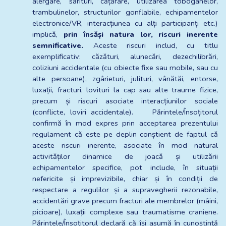
alergare, sărituri, cățărare, utilizarea toboganelor, 
trambulinelor, structurilor gonflabile, echipamentelor 
electronice/VR, interacțiunea cu alți participanți etc.) 
implică, 
prin însăși natura lor, riscuri inerente 
semnificative.
 Aceste riscuri includ, cu titlu 
exemplificativ: căzături, alunecări, dezechilibrări, 
coliziuni accidentale (cu obiecte fixe sau mobile, sau cu 
alte persoane), zgârieturi, julituri, vânătăi, entorse, 
luxații, fracturi, lovituri la cap sau alte traume fizice, 
precum și riscuri asociate interacțiunilor sociale 
(conflicte, loviri accidentale).    Părintele/Însoțitorul 
confirmă în mod expres prin acceptarea prezentului 
regulament că este pe deplin conștient de faptul că 
aceste riscuri inerente, asociate în mod natural 
activităților dinamice de joacă și utilizării 
echipamentelor specifice, pot include, în situații 
nefericite și imprevizibile, chiar și în condiții de 
respectare a regulilor și a supravegherii rezonabile, 
accidentări grave precum fracturi ale membrelor (mâini, 
picioare), luxații complexe sau traumatisme craniene. 
Părintele/Însoțitorul declară că își asumă în cunoștință 