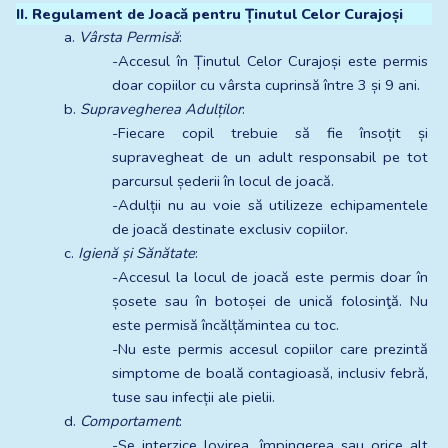
II. Regulament de Joacă pentru Ținutul Celor Curajoși
a. 
Vârsta Permisă
:
-Accesul în Ținutul Celor Curajoși este permis 
doar copiilor cu vârsta cuprinsă între 3 și 9 ani.
b. 
Supravegherea Adulților
:
-Fiecare copil trebuie să fie însoțit și 
supravegheat de un adult responsabil pe tot 
parcursul șederii în locul de joacă.
-Adulții nu au voie să utilizeze echipamentele 
de joacă destinate exclusiv copiilor.
c. 
Igienă și Sănătate
:
-Accesul la locul de joacă este permis doar în 
șosete sau în botoșei de unică folosinţă. Nu 
este permisă încălțămintea cu toc.
-Nu este permis accesul copiilor care prezintă 
simptome de boală contagioasă, inclusiv febră, 
tuse sau infecții ale pielii.
d. 
Comportament
:
-Se interzice lovirea, împingerea sau orice alt 