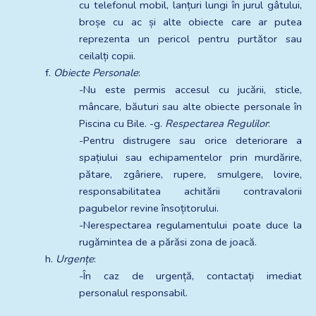
cu telefonul mobil, lanțuri lungi în jurul gâtului, 
broșe cu ac și alte obiecte care ar putea 
reprezenta un pericol pentru purtător sau 
ceilalți copii.
f. 
Obiecte Personale
:
-Nu este permis accesul cu jucării, sticle, 
mâncare, băuturi sau alte obiecte personale în 
Piscina cu Bile. -g. 
Respectarea Regulilor
:
-Pentru distrugere sau orice deteriorare a 
spațiului sau echipamentelor prin murdărire, 
pătare, zgâriere, rupere, smulgere, lovire, 
responsabilitatea achitării contravalorii 
pagubelor revine însoțitorului.
-Nerespectarea regulamentului poate duce la 
rugămintea de a părăsi zona de joacă.
h. 
Urgențe
:
-În caz de urgență, contactați imediat 
personalul responsabil.