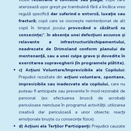
aterizează ușor greșit pe trambulină fără a încălca vreo 
regulă specifică 
dar suferind o entorsă, luxație sau 
fractură;
 copil care se ciocnește neintenționat de alt 
copil în timpul jocului 
provocând o căzătură cu 
consecințe
)", 
în absența unei defecțiuni ascunse și 
relevante a infrastructurii/echipamentului, 
neadresate de Drimoland conform planului de 
mentenanță, sau a unei culpe grave și dovedite în 
exercitarea supravegherii (în programele plătite).
c) Acțiuni Voluntare/Imprevizibile ale Copilului:
Prejudicii rezultate din 
acțiuni voluntare, spontane, 
imprevizibile sau inadecvate ale copilului,
 care nu 
puteau fi anticipate sau prevenite în mod rezonabil de 
personal (ex: efectuarea bruscă de acrobații 
periculoase neincluse în programul activității; utilizarea 
creativă dar periculoasă a unor obiecte; reacții 
emoționale bruște cu consecințe fizice).
d) Acțiuni ale Terților Participanți:
 Prejudicii cauzate 