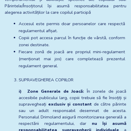
Părintele/Însoțitorul își asumă responsabilitatea pentru 
alegerea activităților la care copilul participă
Accesul este permis doar persoanelor care respectă 
regulamentul afișat.
Copiii pot accesa parcul în funcție de vârstă, conform 
zonei destinate.
Fiecare zonă de joacă are propriul mini-regulament 
(menționat mai jos) care completează prezentul 
regulament general.
SUPRAVEGHEREA COPIILOR
i)  Zone Generale de Joacă:
 În zonele de joacă 
accesibile publicului larg, copiii trebuie să fie însoțiți și 
supravegheați 
exclusiv și constant
 de către părinte 
sau un adult responsabil desemnat de acesta. 
Personalul Drimoland asigură monitorizarea generală a 
respectării regulamentului, dar 
nu își asumă 
responsabilitatea supravegherii individuale
 a 