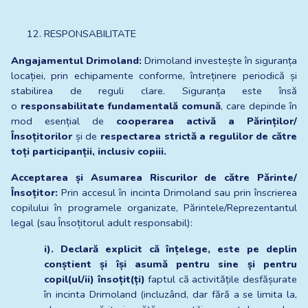
RESPONSABILITATE 
Angajamentul Drimoland:
 Drimoland investește în siguranța 
locației, prin echipamente conforme, întreținere periodică și 
stabilirea de reguli clare. Siguranța este însă 
o 
responsabilitate fundamentală comună
, care depinde în 
mod esențial de 
cooperarea activă a Părinților/
Însoțitorilor
 și de 
respectarea strictă a regulilor de către 
toți participanții, inclusiv copiii.
Acceptarea și Asumarea Riscurilor de către Părinte/
Însoțitor:
 Prin accesul în incinta Drimoland sau prin înscrierea 
copilului în programele organizate, Părintele/Reprezentantul 
legal (sau Însoțitorul adult responsabil):
i). Declară explicit că înțelege, este pe deplin 
conștient și își asumă pentru sine și pentru 
copil(ul/ii) însoțit(ți)
 faptul că activitățile desfășurate 
în incinta Drimoland (incluzând, dar fără a se limita la, 