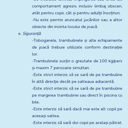
comportament agresiv, inclusiv limbaj obscen, 
atât pentru copii, cât și pentru adulții însoțitori.
-Nu este permis aruncatul jucăriilor sau a altor 
obiecte din incinta locului de joacă.
e. 
Siguranță
:
-Toboganele, trambulinele și alte echipamente 
de joacă trebuie utilizate conform destinației 
lor.
-Trambulinele susțin o greutate de 100 kg/pers 
și maxim 7 persoane simultan.
-Este strict interzis să se sară de pe trambuline 
în altă direcție decât pe salteaua adiacentă.
-Este strict interzis să se sară de pe trambuline 
pe marginea trambulinei sau direct în piscina cu 
bile.
-Este interzis să sară dacă mai este alt copil pe 
aceeași saltea.
-Este interzis să sară doi copii pe același pătrat.