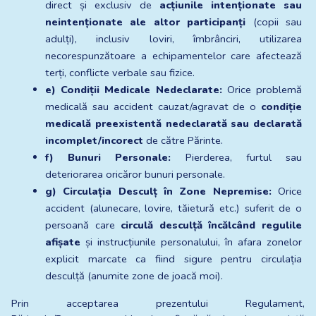
direct și exclusiv de 
acțiunile intenționate sau 
neintenționate ale altor participanți
 (copii sau 
adulți), inclusiv loviri, îmbrânciri, utilizarea 
necorespunzătoare a echipamentelor care afectează 
terți, conflicte verbale sau fizice.
e) Condiții Medicale Nedeclarate:
 Orice problemă 
medicală sau accident cauzat/agravat de o 
condiție 
medicală preexistentă nedeclarată sau declarată 
incomplet/incorect
 de către Părinte.
f) Bunuri Personale:
 Pierderea, furtul sau 
deteriorarea oricăror bunuri personale.
g) Circulația Desculț în Zone Nepremise:
 Orice 
accident (alunecare, lovire, tăietură etc.) suferit de o 
persoană care 
circulă desculță încălcând regulile 
afișate
 și instrucțiunile personalului, în afara zonelor 
explicit marcate ca fiind sigure pentru circulația 
desculță (anumite zone de joacă moi).
Prin acceptarea prezentului Regulament, 