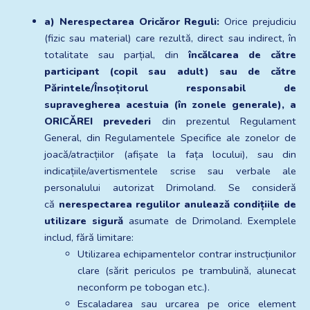
a) Nerespectarea Oricăror Reguli:
 Orice prejudiciu 
(fizic sau material) care rezultă, direct sau indirect, în 
totalitate sau parțial, din 
încălcarea de către 
participant (copil sau adult) sau de către 
Părintele/Însoțitorul responsabil de 
supravegherea acestuia (în zonele generale), a 
ORICĂREI prevederi
 din prezentul Regulament 
General, din Regulamentele Specifice ale zonelor de 
joacă/atracțiilor (afișate la fața locului), sau din 
indicațiile/avertismentele scrise sau verbale ale 
personalului autorizat Drimoland. Se consideră 
că 
nerespectarea regulilor anulează condițiile de 
utilizare sigură
 asumate de Drimoland. Exemplele 
includ, fără limitare:
Utilizarea echipamentelor contrar instrucțiunilor 
clare (sărit periculos pe trambulină, alunecat 
neconform pe tobogan etc.).
Escaladarea sau urcarea pe orice element 