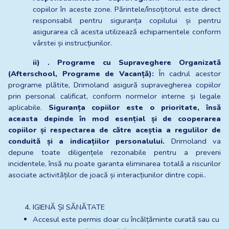
copiilor în aceste zone. Părintele/însoțitorul este direct 
responsabil pentru siguranța copilului și pentru 
asigurarea că acesta utilizează echipamentele conform 
vârstei și instrucțiunilor. 
ii) . Programe cu Supraveghere Organizată 
(Afterschool, Programe de Vacanță):
 În cadrul acestor 
programe plătite, Drimoland asigură supravegherea copiilor 
prin personal calificat, conform normelor interne și legale 
aplicabile. 
Siguranța copiilor este o prioritate, însă 
aceasta depinde în mod esențial și de cooperarea 
copiilor și respectarea de către aceștia a regulilor de 
conduită și a indicațiilor personalului.
 Drimoland va 
depune toate diligențele rezonabile pentru a preveni 
incidentele, însă nu poate garanta eliminarea totală a riscurilor 
asociate activităților de joacă și interacțiunilor dintre copii..
IGIENĂ ȘI SĂNĂTATE
Accesul este permis doar cu încălțăminte curată sau cu 