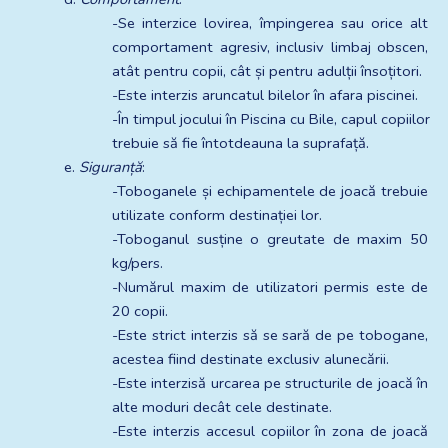
-Se interzice lovirea, împingerea sau orice alt 
comportament agresiv, inclusiv limbaj obscen, 
atât pentru copii, cât și pentru adulții însoțitori.
-Este interzis aruncatul bilelor în afara piscinei.
-În timpul jocului în Piscina cu Bile, capul copiilor 
trebuie să fie întotdeauna la suprafață.
e. 
Siguranță
:
-Toboganele și echipamentele de joacă trebuie 
utilizate conform destinației lor.
-Toboganul susține o greutate de maxim 50 
kg/pers.
-Numărul maxim de utilizatori permis este de 
20 copii.
-Este strict interzis să se sară de pe tobogane, 
acestea fiind destinate exclusiv alunecării.
-Este interzisă urcarea pe structurile de joacă în 
alte moduri decât cele destinate.
-Este interzis accesul copiilor în zona de joacă 