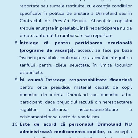
reportate sau sumele restituite, cu excepția condițiilor 
specificate în politica de anulare a Drimoland sau în 
Contractul de Prestări Servicii. Absențele copilului 
trebuie anunțate în prealabil, însă neparticiparea nu dă 
dreptul automat la rambursare sau reportare.
Înțelege că, pentru participarea ocazională 
(programe de vacanță),
 accesul se face pe baza 
înscrierii prealabile confirmate și a achitării integrale a 
tarifului pentru zilele selectate, în limita locurilor 
disponibile.
Își asumă întreaga responsabilitate financiară
pentru orice prejudiciu material cauzat de copil 
bunurilor din incinta Drimoland sau bunurilor altor 
participanți, dacă prejudiciul rezultă din nerespectarea 
regulilor, utilizarea necorespunzătoare a 
echipamentelor sau acte de vandalism.
Este de acord că personalul Drimoland NU 
administrează medicamente copiilor,
 cu excepția 