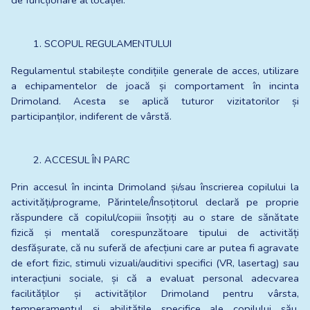
de funcționare al locației.
SCOPUL REGULAMENTULUI 
Regulamentul stabilește condițiile generale de acces, utilizare 
a echipamentelor de joacă și comportament în incinta 
Drimoland. Acesta se aplică tuturor vizitatorilor și 
participanților, indiferent de vârstă.
ACCESUL ÎN PARC
Prin accesul în incinta Drimoland și/sau înscrierea copilului la 
activități/programe, Părintele/Însoțitorul declară pe proprie 
răspundere că copilul/copiii însoțiți au o stare de sănătate 
fizică și mentală corespunzătoare tipului de activități 
desfășurate, că nu suferă de afecțiuni care ar putea fi agravate 
de efort fizic, stimuli vizuali/auditivi specifici (VR, lasertag) sau 
interacțiuni sociale, și că a evaluat personal adecvarea 
facilităților și activităților Drimoland pentru vârsta, 
temperamentul și abilitățile specifice ale copilului său. 