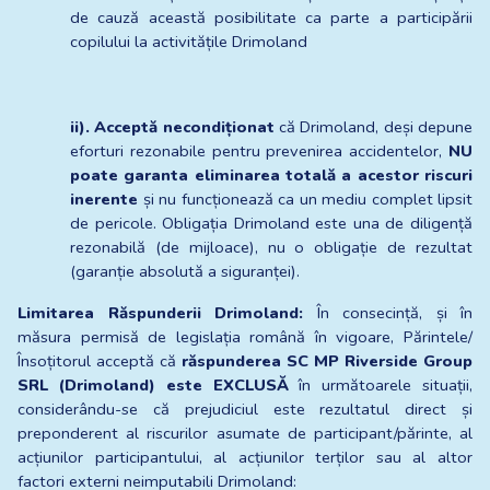
de cauză această posibilitate ca parte a participării 
copilului la activitățile Drimoland
ii). Acceptă necondiționat
 că Drimoland, deși depune 
eforturi rezonabile pentru prevenirea accidentelor, 
NU 
poate garanta eliminarea totală a acestor riscuri 
inerente
 și nu funcționează ca un mediu complet lipsit 
de pericole. Obligația Drimoland este una de diligență 
rezonabilă (de mijloace), nu o obligație de rezultat 
(garanție absolută a siguranței).
Limitarea Răspunderii Drimoland:
 În consecință, și în 
măsura permisă de legislația română în vigoare, Părintele/
Însoțitorul acceptă că 
răspunderea SC MP Riverside Group 
SRL (Drimoland) este EXCLUSĂ
 în următoarele situații, 
considerându-se că prejudiciul este rezultatul direct și 
preponderent al riscurilor asumate de participant/părinte, al 
acțiunilor participantului, al acțiunilor terților sau al altor 
factori externi neimputabili Drimoland: