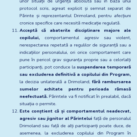
unor situații de urgență absolută sau în baza unui 
protocol scris, agreat explicit și semnat separat de 
Părinte și reprezentantul Drimoland, pentru afecțiuni 
cronice specifice care necesită medicație regulată.
Acceptă că abaterile disciplinare majore ale 
copilului,
 comportamentul agresiv sau violent, 
nerespectarea repetată a regulilor de siguranță sau a 
indicațiilor personalului, ori orice comportament care 
pune în pericol grav siguranța proprie sau a celorlalți 
participanți, pot conduce la 
suspendarea temporară 
sau excluderea definitivă a copilului din Program,
la decizia unilaterală a Drimoland, 
fără rambursarea 
sumelor achitate pentru perioada rămasă 
neefectuată.
 Părintele va fi notificat în prealabil, dacă 
situația o permite.
Este conștient că și comportamentul neadecvat, 
agresiv sau jignitor al Părintelui
 față de personalul 
Drimoland sau față de alți participanți poate duce, de 
asemenea, la excluderea copilului din Program în 