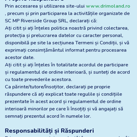
Prin accesarea și utilizarea site-ului
www.drimoland.ro
, precum și prin participarea la activitățile organizate de
SC MP Riverside Group SRL, declarați că:
Ați citit și ați înțeles politica noastră privind colectarea,
protecția și prelucrarea datelor cu caracter personal,
disponibilă pe site la secțiunea Termeni și Condiții, și vă
exprimați consimțământul informat pentru procesarea
acestor date.
Ați citit și ați înțeles în totalitate acordul de participare
și regulamentul de ordine interioară, și sunteți de acord
cu toate prevederile acestora.
Ca părinte/tutore/însoțitor, declarați pe proprie
răspundere că ați explicat toate regulile și condițiile
prezentate în acest acord și regulamentul de ordine
interioară minorilor pe care îi însoțiți și vă angajați să
semnați prezentul acord în numele lor.
Responsabilități și Răspunderi