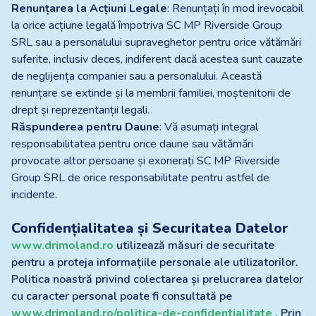
Renunțarea la Acțiuni Legale
: Renunțați în mod irevocabil
la orice acțiune legală împotriva SC MP Riverside Group
SRL sau a personalului supraveghetor pentru orice vătămări
suferite, inclusiv deces, indiferent dacă acestea sunt cauzate
de neglijența companiei sau a personalului. Această
renunțare se extinde și la membrii familiei, moștenitorii de
drept și reprezentanții legali.
Răspunderea pentru Daune
: Vă asumați integral
responsabilitatea pentru orice daune sau vătămări
provocate altor persoane și exonerați SC MP Riverside
Group SRL de orice responsabilitate pentru astfel de
incidente.
Confidențialitatea și Securitatea Datelor
www.drimoland.ro
utilizează măsuri de securitate
pentru a proteja informațiile personale ale utilizatorilor.
Politica noastră privind colectarea și prelucrarea datelor
cu caracter personal poate fi consultată pe
www.drimoland.ro/politica-de-confidentialitate
. Prin