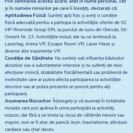
Prin semnarea acestui acord, atât în nume personal, cât
și în numele minorilor pe care îi însoțiți, declarați că:
Aptitudinea Fizică
: Sunteți apți fizic și aveți o condiție
fizică adecvată pentru a participa la activitățile oferite de SC
MP Riverside Group SRL la punctul de lucru din Ghiroda, Str.
Orizont Nr. 23. Activitățile includ, dar nu se limitează la,
Lasertag, Arena VR, Escape Room VR, Laser Maze și
diverse alte experiențe VR.
Condiție de Sănătate
: Nu sunteți sub influența băuturilor
alcoolice sau a substanțelor interzise și nu suferiți de nicio
afecțiune cronică, dizabilitate fizică/mentală sau problemă de
motricitate care ar putea afecta participarea la activitățile
descrise sau ar putea prezenta un pericol pentru alți
participanți.
Asumarea Riscurilor
: Înțelegeți și vă asumați în totalitate
riscurile care pot apărea în urma participării la activități,
inclusiv, dar fără a se limita la, riscul de vătămări minore sau
majore, cum ar fi atac de panică, leșin, traumatisme, afecțiuni
cardiace sau chiar deces.