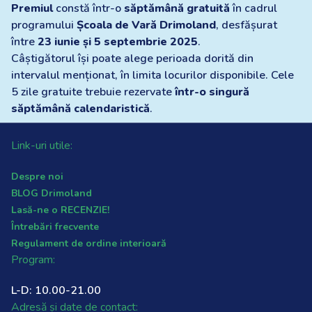
Premiul
constă într-o
săptămână gratuită
în cadrul
programului
Școala de Vară Drimoland
, desfășurat
între
23 iunie și 5 septembrie 2025
.
Câștigătorul își poate alege perioada dorită din
intervalul menționat, în limita locurilor disponibile. Cele
5 zile gratuite trebuie rezervate
într-o singură
săptămână calendaristică
.
Link-uri utile:
Despre noi
BLOG Drimoland
Lasă-ne o RECENZIE!
Întrebări frecvente
Regulament de ordine interioară
Program:
L-D: 10.00-21.00
Adresă și date de contact: